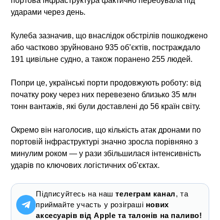
портова інфраструктура фактично перебувала під
ударами через день.
Кулеба зазначив, що внаслідок обстрілів пошкоджено
або частково зруйновано 935 об’єктів, постраждало
191 цивільне судно, а також поранено 255 людей.
Попри це, українські порти продовжують роботу: від
початку року через них перевезено близько 35 млн
тонн вантажів, які були доставлені до 56 країн світу.
Окремо він наголосив, що кількість атак дронами по
портовій інфраструктурі значно зросла порівняно з
минулим роком — у рази збільшилася інтенсивність
ударів по ключових логістичних об’єктах.
Підписуйтесь на наш
телеграм канал
, та
приймайте участь у розіграші
нових
аксесуарів від Apple та талонів на паливо!