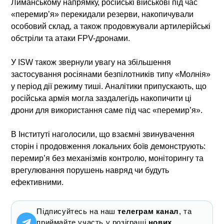
Лиманському напрямку, російські військові під час
«перемир’я» перекидали резерви, накопичували
особовий склад, а також продовжували артилерійські
обстріли та атаки FPV-дронами.
У ISW також звернули увагу на збільшення
застосування росіянами безпілотників типу «Молнія»
у період дії режиму тиші. Аналітики припускають, що
російська армія могла заздалегідь накопичити ці
дрони для використання саме під час «перемир’я».
В Інституті наголосили, що взаємні звинувачення
сторін і продовження локальних боїв демонструють:
перемир’я без механізмів контролю, моніторингу та
врегулювання порушень навряд чи будуть
ефективними.
Підписуйтесь на наш
телеграм канал
, та
приймайте участь у розіграші
нових