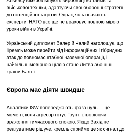
Альянсу вже
збільшують виробництво танків та
військової техніки
, адаптуючи свої оборонні стратегії
до потенційної загрози. Однак, як зазначають
експерти, НАТО все ще
не враховує повною мірою
уроки війни в Україні
.
Український дипломат Валерій Чалий наголошує, що
Кремль може перейти від інформаційних і гібридних
атак до
повномасштабної наземної операції
, і
найбільш імовірною ціллю стане Литва або інші
країни Балтії.
Європа має діяти швидше
Аналітики ISW попереджають:
фаза нуль — це
момент, коли агресор готує ґрунт
, створюючи
враження тимчасового спокою. Якщо Захід не
реагуватиме рішуче, кремль сприйме це як сигнал до