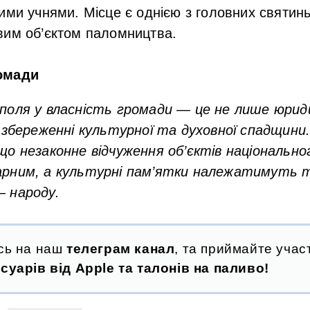
ими учнями. Місце є однією з головних святин
вим об’єктом паломництва.
омади
поля у власність громади — це не лише юрид
 збереженні культурної та духовної спадщини
о незаконне відчуження об’єктів національно
рним, а культурні пам’ятки належатимуть т
 народу.
сь на наш
телеграм канал
, та приймайте участ
суарів від Apple та талонів на паливо!