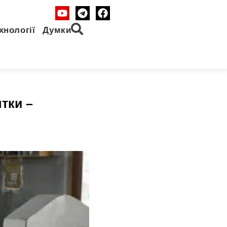
хнології
Думки
тки –