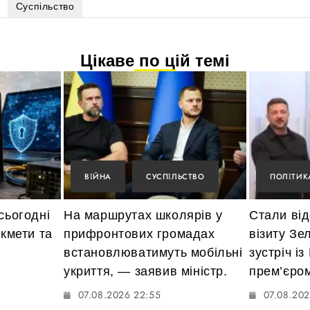
Суспільство
Цікаве по цій темі
ВІЙНА
СУСПІЛЬСТВО
ПОЛІТИК
сьогодні
На маршрутах школярів у
Стали від
икмети та
прифронтових громадах
візиту Зе
встановлюватимуть мобільні
зустріч із
укриття, — заявив міністр.
прем’єро
07.08.2026 22:55
07.08.202