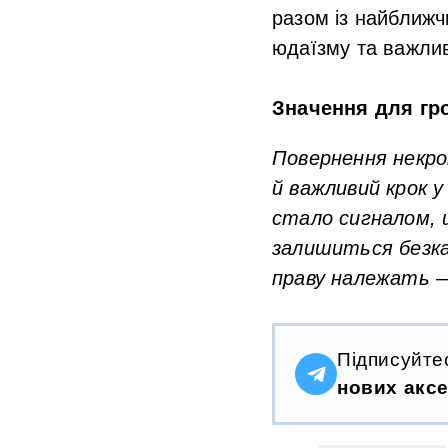
разом із найближч
юдаїзму та важли
Значення для гр
Повернення некро
й важливий крок у
стало сигналом, щ
залишиться безка
праву належать —
Підписуйте
нових аксе