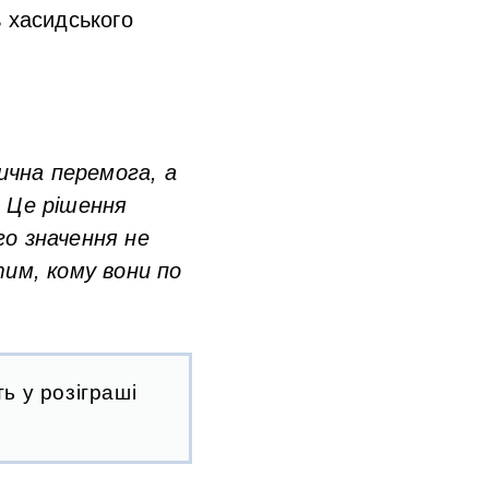
ь хасидського
ична перемога, а
. Це рішення
го значення не
им, кому вони по
ь у розіграші