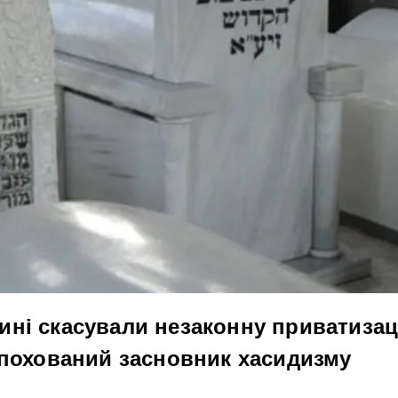
ні скасували незаконну приватизац
 похований засновник хасидизму