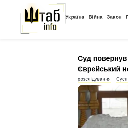
Україна
Війна
Закон
Суд повернув 
Єврейський н
розслідування
Сусп