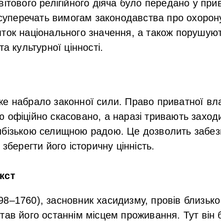
вітового релігійного діяча було передано у при
ї суперечать вимогам законодавства про охорон
ток національного значення, а також порушую
та культурної цінності.
е набрало законної сили. Право приватної вла
 офіційно скасовано, а наразі тривають заход
ибізькою селищною радою. Це дозволить забез
 зберегти його історичну цінність.
кст
8–1760), засновник хасидизму, провів близько
тав його останнім місцем проживання. Тут він