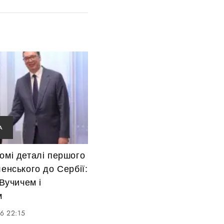
А
омі деталі першого
ленського до Сербії:
 Вучичем і
м
6 22:15