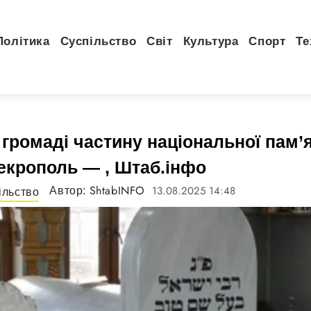
Політика
Суспільство
Світ
Культура
Спорт
Те
громаді частину національної пам’я
екрополь — , Штаб.інфо
ShtabINFO
13.08.2025 14:48
Автор:
ільство