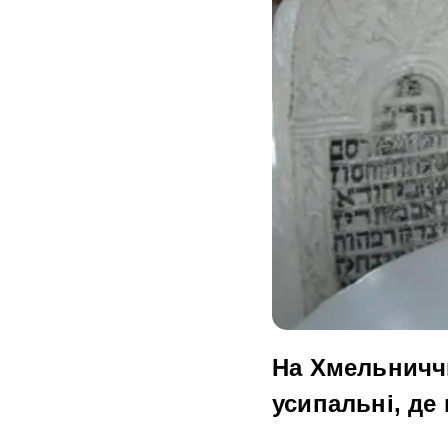
На Хмельниччи
усипальні, де