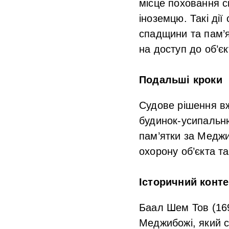
місце поховання с
іноземцю. Такі ді
спадщини та пам’я
на доступ до об’єк
Подальші кроки
Судове рішення вж
будинок-усипальню
пам’ятки за Медж
охорону об’єкта та
Історичний конте
Баал Шем Тов (169
Меджибожі, який с