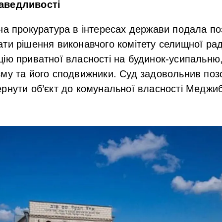
аведливості
на прокуратура в інтересах держави подала по
ти рішення виконавчого комітету селищної ра
ію приватної власності на будинок-усипальню,
му та його сподвижники. Суд задовольнив поз
рнути об’єкт до комунальної власності Меджиб