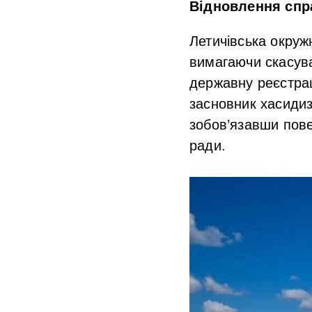
Відновлення спр
Летичівська окруж
вимагаючи скасува
державну реєстрац
засновник хасидиз
зобов’язавши пове
ради.