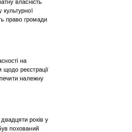
ватну власність
у культурної
ть право громади
сності на
и щодо реєстрації
печити належну
 двадцяти років у
 був похований