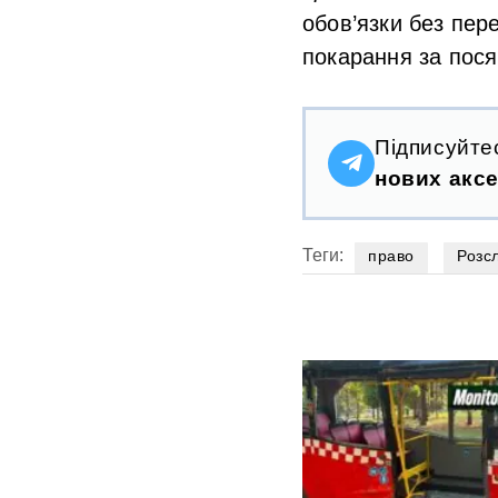
обов’язки без пер
покарання за пося
Підписуйте
нових аксе
Теги:
право
Розс