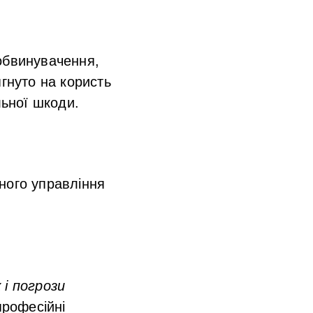
обвинувачення,
ягнуто на користь
льної шкоди.
ного управління
 і погрози
професійні