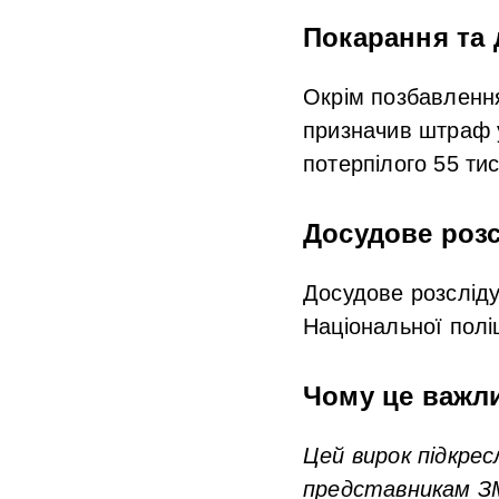
Покарання та 
Окрім позбавлення
призначив штраф у
потерпілого 55 ти
Досудове роз
Досудове розсліду
Національної поліц
Чому це важл
Цей вирок підкрес
представникам ЗМ