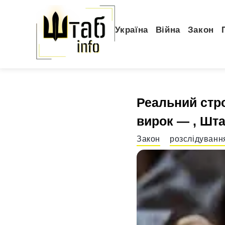
Україна
Війна
Закон
Реальний стро
вирок — , Шт
Закон
розслідуванн