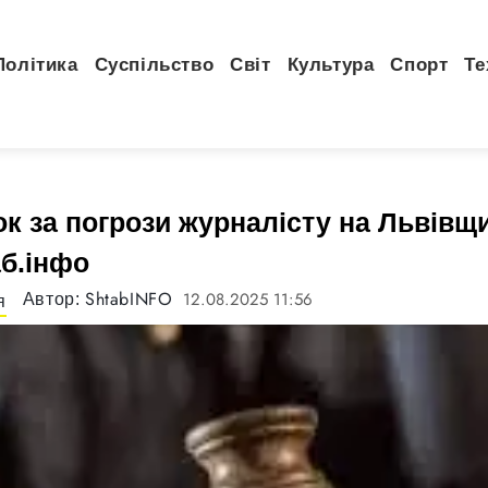
Політика
Суспільство
Світ
Культура
Спорт
Те
к за погрози журналісту на Львівщи
аб.інфо
ShtabINFO
12.08.2025 11:56
Автор:
я