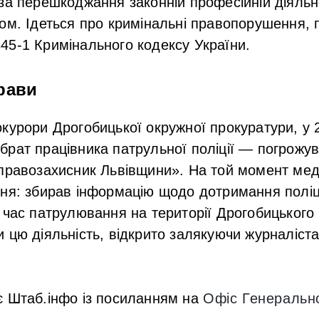
за перешкоджання законній професійній діяльно
ом. Ідеться про кримінальні правопорушення, п
. 345-1 Кримінального кодексу України.
рави
курори Дрогобицької окружної прокуратури, у 
рат працівника патрульної поліції — погрожув
правозахисник Львівщини». На той момент мед
ння: збирав інформацію щодо дотримання полі
 час патрулювання на території Дрогобицького 
 цю діяльність, відкрито залякуючи журналіст
є Штаб.інфо із посиланням на
Офіс Генеральн