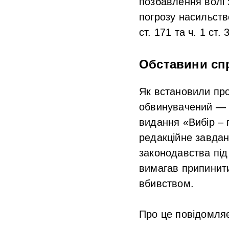
позбавлення волі 
погрозу насильств
ст. 171 та ч. 1 ст
Обставини сп
Як встановили про
обвинувачений — б
видання «Вибір – 
редакційне завда
законодавства під
вимагав припинити
вбивством.
Про це повідомля