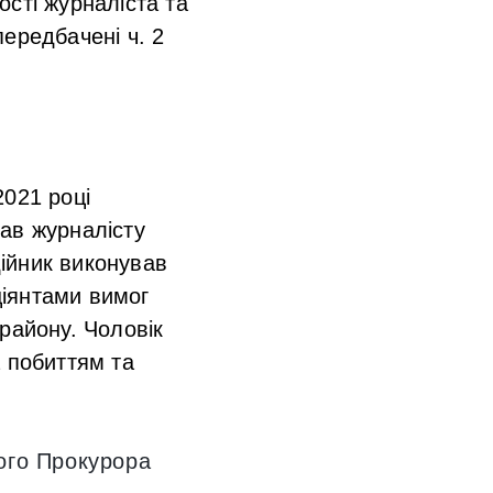
сті журналіста та
ередбачені ч. 2
2021 році
ав журналісту
ійник виконував
ціянтами вимог
району. Чоловік
а побиттям та
ого Прокурора