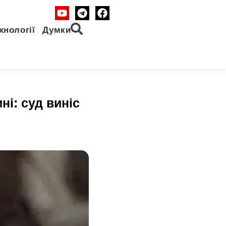
хнології
Думки
ні: суд виніс