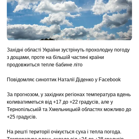
Західні області України зустрінуть прохолодну погоду
з дощами, проте на більшій частині країни
продовжиться тепле бабине літо
Повідомляє синоптик Наталії Діденко у Facebook
За прогнозом, у західних регіонах температура вдень
коливатиметься від +17 до +22 градусів, але у
Тернопільській та Хмельницькій областях можливо до
+25 градусів.
На решті території очікується суха і тепла погода.