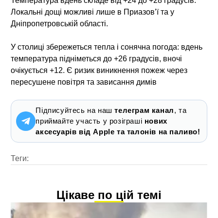
Температура вдень складе від +24 до +28 градусів.
Локальні дощі можливі лише в Приазов’ї та у
Дніпропетровській області.
У столиці збережеться тепла і сонячна погода: вдень
температура підніметься до +26 градусів, вночі
очікується +12. Є ризик виникнення пожеж через
пересушене повітря та зависання димів
Підписуйтесь на наш
телеграм канал
, та
приймайте участь у розіграші
нових
аксесуарів від Apple та талонів на паливо!
Теги:
Цікаве по цій темі