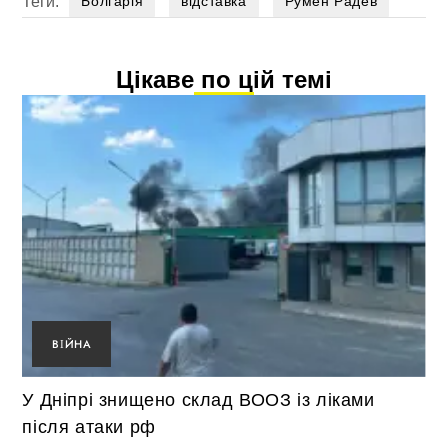
Теги:
Болгарія
відставка
Румен Радев
Цікаве по цій темі
ВІЙНА
У Дніпрі знищено склад ВООЗ із ліками
після атаки рф