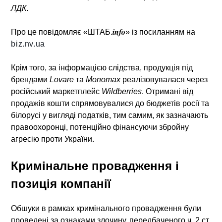
ЛДК
.
Про це повідомляє «ШТАБ.𝒊𝒏𝒇𝒐» із посиланням на
biz.nv.ua
Крім того, за інформацією слідства, продукція під
брендами
Lovare
та
Monomax
реалізовувалася через
російський маркетплейс
Wildberries
. Отримані від
продажів кошти спрямовувалися до бюджетів росії та
білорусі у вигляді податків, тим самим, як зазначають
правоохоронці, потенційно фінансуючи збройну
агресію проти України.
Кримінальне провадження і
позиція компанії
Обшуки в рамках кримінального провадження були
проведені за ознаками злочину, передбаченого ч. 2 ст.