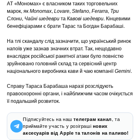
АТ «Мономах» є власником таких торговельних
марок, як
Monomax
,
Lovare
,
Stefano
,
Ferarra
,
Три
Слони
,
Чайні шедеври
та
Кавові шедеври
. Кінцевими
бенефіціарами є брати Тарас та Богдан Барабаші.
На тлі скандалу слід зазначити, що український ринок
напоїв уже зазнав значних втрат. Так, нещодавно
внаслідок російської ракетної атаки було повністю
зруйновано головний склад та сервісний центр
національного виробника кави й чаю компанії
Gemini
.
Справу Тараса Барабаша наразі розслідують
правоохоронні органи, і найближчим часом очікується
її подальший розвиток.
Підписуйтесь на наш
телеграм канал
, та
приймайте участь у розіграші
нових
аксесуарів від Apple та талонів на паливо!