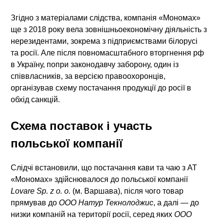
Згідно з матеріалами слідства, компанія «Мономах»
ще з 2018 року вела зовнішньоекономічну діяльність з
нерезидентами, зокрема з підприємствами білорусі
та росії. Але після повномасштабного вторгнення рф
в Україну, попри законодавчу заборону, один із
співвласників, за версією правоохоронців,
організував схему постачання продукції до росії в
обхід санкцій.
Схема поставок і участь
польської компанії
Слідчі встановили, що постачання кави та чаю з АТ
«Мономах» здійснювалося до польської компанії
Lovare Sp. z o. o.
(м. Варшава), після чого товар
прямував до
ООО Натур Текнолоджис
, а далі — до
низки компаній на території росії, серед яких
ООО