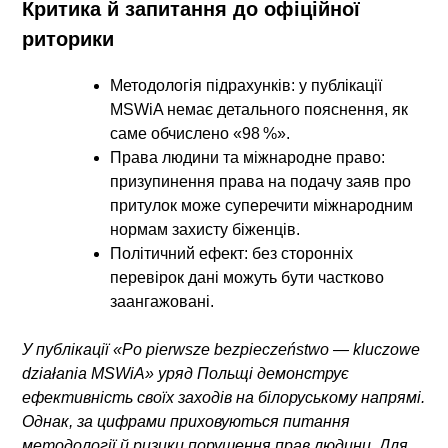
Критика й запитання до офіційної
риторики
Методологія підрахунків:
у публікації
MSWiA немає детального пояснення, як
саме обчислено «98 %».
Права людини та міжнародне право:
призупинення права на подачу заяв про
притулок може суперечити міжнародним
нормам захисту біженців.
Політичний ефект:
без сторонніх
перевірок дані можуть бути частково
заангажовані.
У публікації «Po pierwsze bezpieczeństwo — kluczowe
działania MSWiA» уряд Польщі демонструє
ефективність своїх заходів на білоруському напрямі.
Однак, за цифрами приховуються питання
методології й ризики порушення прав людини. Для