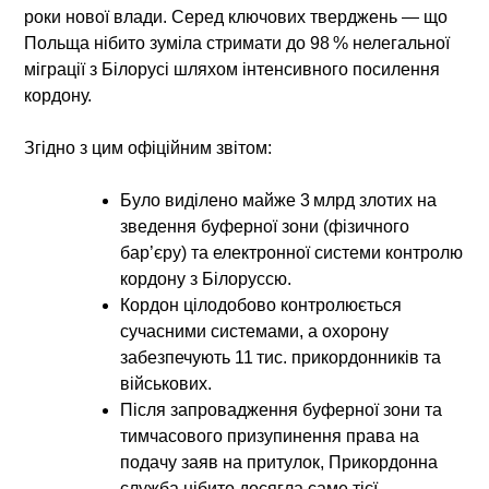
роки нової влади. Серед ключових тверджень — що
Польща нібито зуміла стримати до
98 % нелегальної
міграції з Білорусі
шляхом інтенсивного посилення
кордону.
Згідно з цим офіційним звітом:
Було виділено майже
3 млрд злотих
на
зведення буферної зони (фізичного
бар’єру) та електронної системи контролю
кордону з Білоруссю.
Кордон цілодобово контролюється
сучасними системами, а охорону
забезпечують
11 тис. прикордонників та
військових
.
Після запровадження буферної зони та
тимчасового призупинення права на
подачу заяв на притулок, Прикордонна
служба нібито досягла саме тієї