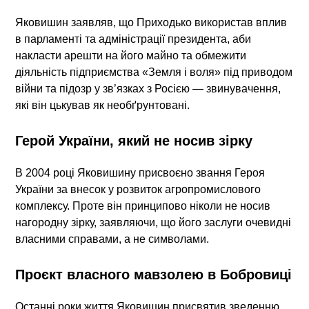
Яковишин заявляв, що Приходько використав вплив
в парламенті та адміністрації президента, аби
накласти арешти на його майно та обмежити
діяльність підприємства «Земля і воля» під приводом
війни та підозр у зв’язках з Росією — звинувачення,
які він цькував як необґрунтовані.
Герой України, який не носив зірку
В 2004 році Яковишину присвоєно звання
Героя
України
за внесок у розвиток агропромислового
комплексу. Проте він принципово ніколи не носив
нагородну зірку, заявляючи, що його заслуги очевидні
власними справами, а не символами.
Проєкт власного мавзолею в Бобровиці
Останні роки життя Яковишин присвятив зведенню