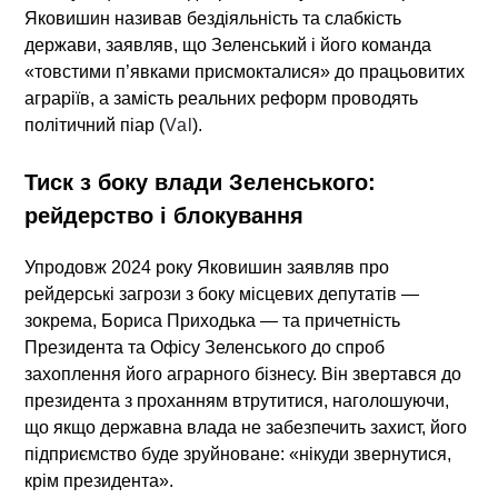
Яковишин називав бездіяльність та слабкість
держави, заявляв, що Зеленський і його команда
«товстими п’явками присмокталися» до працьовитих
аграріїв, а замість реальних реформ проводять
політичний піар (
Val
).
Тиск з боку влади Зеленського:
рейдерство і блокування
Упродовж 2024 року Яковишин заявляв про
рейдерські загрози з боку місцевих депутатів —
зокрема, Бориса Приходька — та причетність
Президента та Офісу Зеленського до спроб
захоплення його аграрного бізнесу. Він звертався до
президента з проханням втрутитися, наголошуючи,
що якщо державна влада не забезпечить захист, його
підприємство буде зруйноване: «нікуди звернутися,
крім президента».