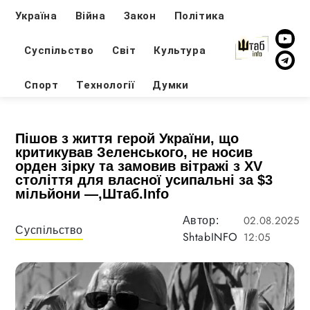
Україна
Війна
Закон
Політика
Суспільство
Світ
Культура
Спорт
Технології
Думки
Пішов з життя герой України, що
критикував Зеленського, не носив
орден зірку та замовив вітражі з XV
століття для власної усипальні за $3
мільйони —,Штаб.Info
02.08.2025
Автор:
Суспільство
ShtabINFO
12:05