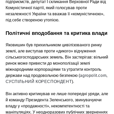
підприємств, депутат I скликання Верховної Ради від
Комуністичної партії, який голосував
проти
незалежності України
та вважав її «комуністичною»,
під себе створеною утопією.
Політичні вподобання та критика влади
Яковишин був прихильником цивілізованого ринку
землі, але виступав проти «дикого» відчуження
сільськогосподарських земель. Він застерігав: вільний
ринок може привести до монополізації землі
міжнародними корпораціями та утратити контроль
держави над продовольчою безпекою (
agropolit.com
,
СУСПІЛЬНИЙ КОРЕСПОНДЕНТ
).
Він активно критикував не лише попередні уряди, але
й команду Президента Зеленського, звинувачуючи
владу у «продажності», некомпетентності та
маніпуляціях. У неодноразових публічних зверненнях