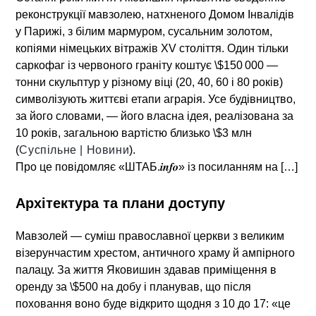
реконструкції мавзолею, натхненого Домом Інвалідів
у Парижі, з білим мармуром, сусальним золотом,
копіями німецьких вітражів XV століття. Один тільки
саркофаг із червоного граніту коштує \$150 000 —
тонни скульптур у різному віці (20, 40, 60 і 80 років)
символізують життєві етапи аграрія. Усе будівництво,
за його словами, — його власна ідея, реалізована за
10 років, загальною вартістю близько \$3 млн
(
Суспільне | Новини
).
Про це повідомляє «ШТАБ.𝒊𝒏𝒇𝒐» із посиланням на […]
Архітектура та плани доступу
Мавзолей — суміш православної церкви з великим
візерунчастим хрестом, античного храму й ампірного
палацу. За життя Яковишин здавав приміщення в
оренду за \$500 на добу і планував, що після
поховання воно буде відкрито щодня з 10 до 17:
«це