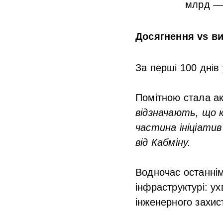
млрд — ч
Досягнення vs в
За перші 100 днів
Помітною стала ак
відзначають, що 
частина ініціатив
від Кабміну.
Водночас останнім
інфраструктурі: у
інженерного захис