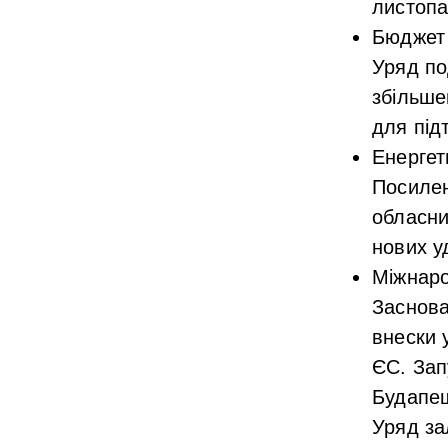
листопа
Бюджет н
Уряд по
збільше
для під
Енергет
Посилен
обласни
нових у
Міжнаро
Заснова
внески 
ЄС. Зап
Будапе
Уряд за