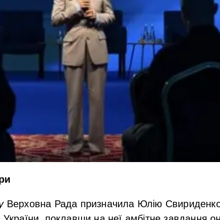
ри
у
Верховна Рада призначила
Юлію Свириденк
и України, поклавши на неї амбітне завдання 