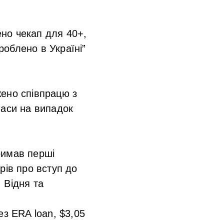
но чекап для 40+,
облено в Україні”
жено співпрацю з
паси на випадок
римав перші
рів про вступ до
 Відня та
ез ERA loan, $3,05