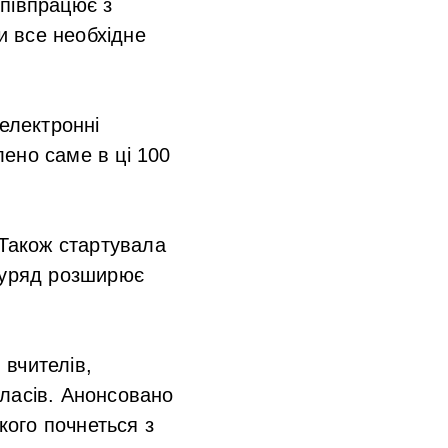
півпрацює з
 все необхідне
 електронні
ено саме в ці 100
 Також стартувала
ї уряд розширює
вчителів,
ласів. Анонсовано
кого почнеться з