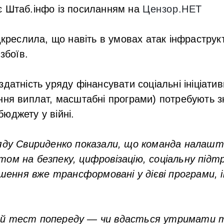
є Штаб.інфо із посиланням на
Цензор.НЕТ
креслила, що навіть в умовах атак інфраструк
збоїв.
датність уряду фінансувати соціальні ініціати
ння виплат, масштабні програми) потребують з
юджету у війні.
ряду Свириденко показали, що команда налашт
том на безпеку, цифровізацію, соціальну підт
рішення вже трансформовані у дієві програми, 
ий тест попереду — чи вдасться утримати 