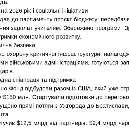
да.
а 2026 рік і соціальні ініціативи
дав до парламенту проєкт бюджету: передбаче
ння зарплат учителям. Збережено програми “Зр
тримки економічного розвитку.
ична безпека
о охорону критичної інфраструктури, налагод
ми військовими адміністраціями, готуються за
дарів.
дна співпраця та підтримка
но Фонд відбудови разом із США, який уже от
у $150 млн. Стартували підготовки до перегово
ущено прямі потяги з Ужгорода до Братислави,
шта.
лучив $12,5 млрд від партнерів: $9,4 млрд чер