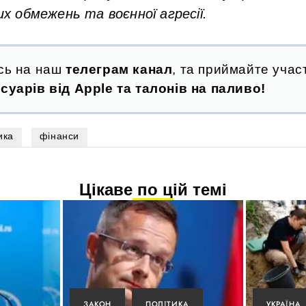
 обмежень та воєнної агресії.
сь на наш
телеграм канал
, та приймайте участ
суарів від Apple та талонів на паливо!
ика
фінанси
Цікаве по цій темі
ЗАКОН
ПОЛІТИКА
УКРАЇНА