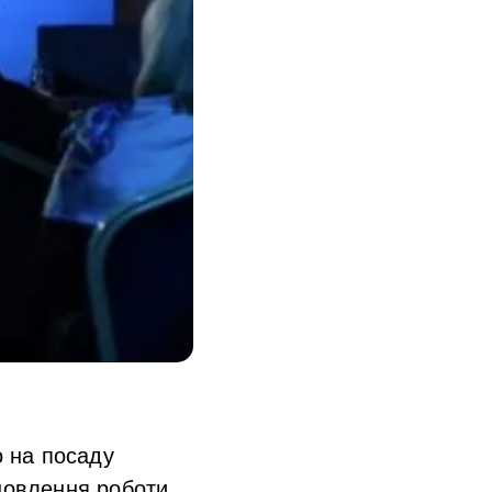
о
на посаду
оновлення роботи