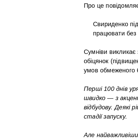
Про це повідомля
Свириденко під
працювати без 
Сумніви викликає з
обіцянок (підвище
умов обмеженого б
Перші 100 днів у
швидко — з акцен
відбудову. Деякі 
стадії запуску.
Але найважливіш