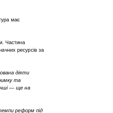
тура має
ви. Частина
начних ресурсів за
ована діяти
римку та
інші — ще на
темпи реформ під