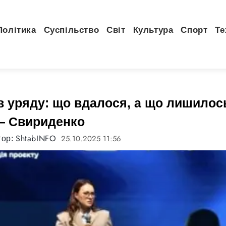
Політика
Суспільство
Світ
Культура
Спорт
Те
в уряду: що вдалося, а що лишилос
— Свириденко
ShtabINFO
25.10.2025 11:56
тор: