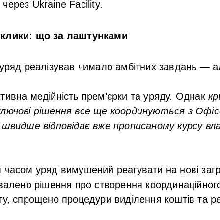
ерез Ukraine Facility.
иклики: що за лаштунками
 уряд реалізував чимало амбітних завдань — а
тивна медійність прем’єрки та уряду. Однак
кр
ключові рішення все ще координуються з Офіс
 швидше відповідає вже прописаному курсу вла
 часом уряд вимушений реагувати на нові загр
хвалено рішення про створення координаційног
ту, спрощено процедури виділення коштів та ре