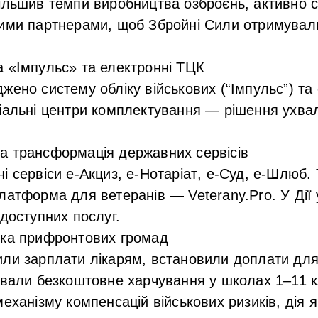
ільшив темпи виробництва озброєнь, активно с
ими партнерами, щоб Збройні Сили отримували
 «Імпульс» та електронні ТЦК
жено систему обліку військових (“Імпульс”) та
іальні центри комплектування — рішення ухвал
 трансформація державних сервісів
і сервіси
е-Акциз
,
е-Нотаріат
,
е-Суд
,
е-Шлюб
.
латформа для ветеранів — Veterany.Pro. У Ді
 доступних послуг.
ка прифронтових громад
ли зарплати лікарям, встановили доплати для 
ували безкоштовне харчування у школах 1–11 к
механізму компенсацій військових ризиків, дія я