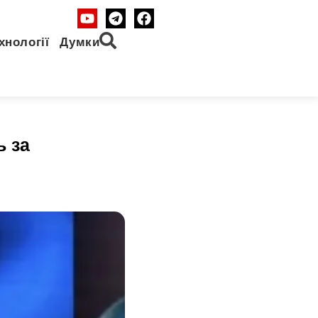
хнології
Думки
ь за