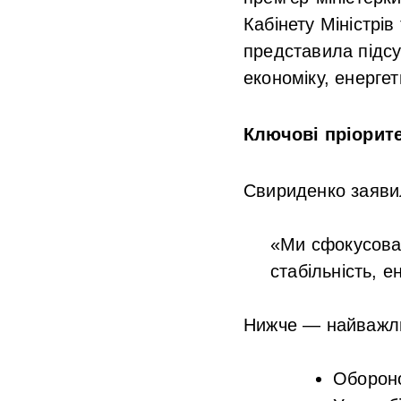
Кабінету Міністрі
представила підсу
економіку, енерге
Ключові пріорите
Свириденко заяви
«Ми сфокусован
стабільність, 
Нижче — найважлив
Обороно