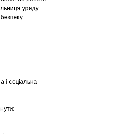
чільниця уряду
безпеку,
а і соціальна
нути: