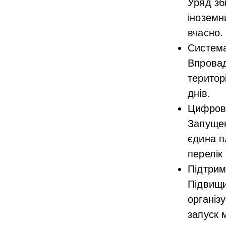
Уряд зб
іноземн
вчасно.
Система
Впровад
територ
днів.
Цифрова
Запущен
єдина п
перелік
Підтрим
Підвищи
організ
запуск 