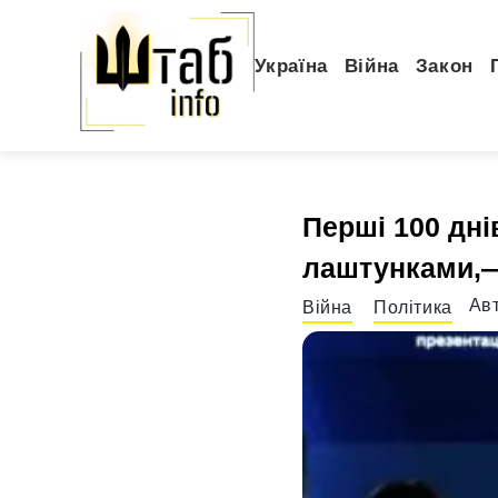
Україна
Війна
Закон
Перші 100 дні
лаштунками,
Ав
Війна
Політика