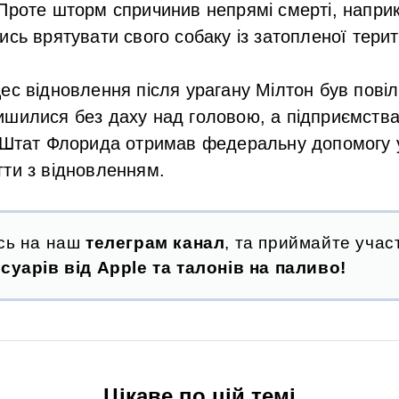
Проте шторм спричинив непрямі смерті, наприк
сь врятувати свого собаку із затопленої терито
ес відновлення після урагану Мілтон був повіл
ишилися без даху над головою, а підприємств
 Штат Флорида отримав федеральну допомогу у 
ти з відновленням.
сь на наш
телеграм канал
, та приймайте участ
суарів від Apple та талонів на паливо!
Цікаве по цій темі