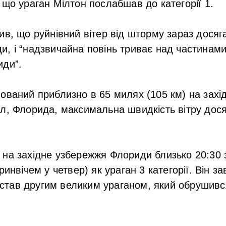
 що ураган Мілтон послабшав до категорії 1.
ив, що руйнівний вітер від шторму зараз досяга
, і “надзвичайна повінь триває над частинами
иди”.
ований приблизно в 65 милях (105 км) на захід
л, Флорида, максимальна швидкість вітру дося
на західне узбережжя Флориди близько 20:30 
ринвічем у четвер) як ураган 3 категорії. Він з
та став другим великим ураганом, який обрушив