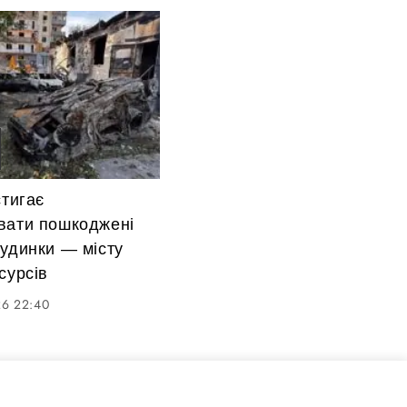
стигає
вати пошкоджені
удинки — місту
сурсів
26 22:40