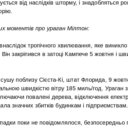
ується від наслідків шторму, і знадобляться ро
орію.
вих моментів про ураган Мілтон:
внаслідок тропічного хвилювання, яке виникло в
 Він закріпився в затоці Кампече 5 жовтня і шв
сушу поблизу Сієста-Кі, штат Флорида, 9 жовтн
мальною швидкістю вітру 185 миль/год. Ураган 
лючаючи повалені дерева, відключення електро
ала значних збитків будинкам і підприємствам
падки поки не повідомлялося, безпосередньо п