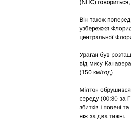
(NHC) говориться,
Він також поперед
узбережжя Флориди
центральної Флор
Ураган був розташ
від мису Канавера
(150 км/год).
Мілтон обрушився 
середу (00:30 за Г
збитків і повені 
ніж за два тижні.