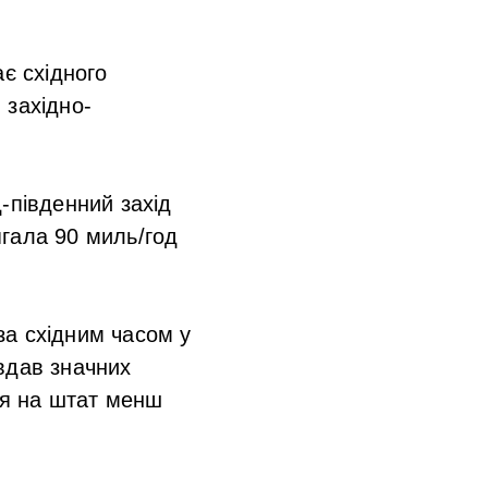
є східного
 західно-
-південний захід
гала 90 миль/год
за східним часом у
авдав значних
ся на штат менш