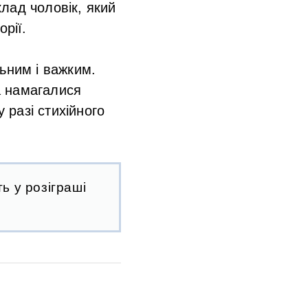
лад чоловік, який
рії.
ьним і важким.
а намагалися
разі стихійного
ь у розіграші