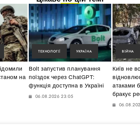
ТЕХНОЛОГІЇ
УКРАЇНА
ВІЙНА
відомили
Bolt запустив планування
Київ не в
станом на
поїздок через ChatGPT:
відновлю
функція доступна в Україні
атаками б
бракує ре
06.08.2026 23:05
06.08.20