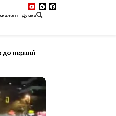
хнології
Думки
в до першої