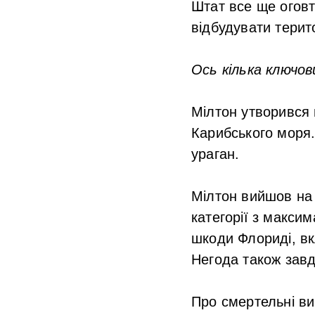
Штат все ще оговт
відбудувати терит
Ось кілька ключо
Мілтон утворився 
Карибського моря.
ураган.
Мілтон вийшов на 
категорії з макси
шкоди Флориді, вк
Негода також завд
Про смертельні ви