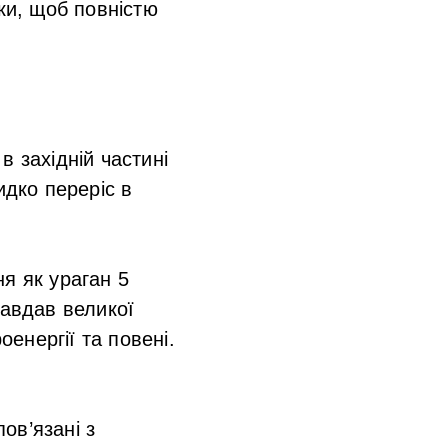
ки, щоб повністю
 західній частині
идко переріс в
я як ураган 5
завдав великої
енергії та повені.
.
ов’язані з