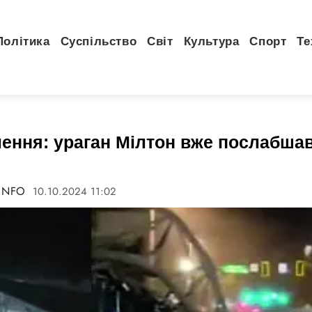
Політика
Суспільство
Світ
Культура
Спорт
Те
лення: ураган Мілтон вже послабша
bINFO
10.10.2024 11:02