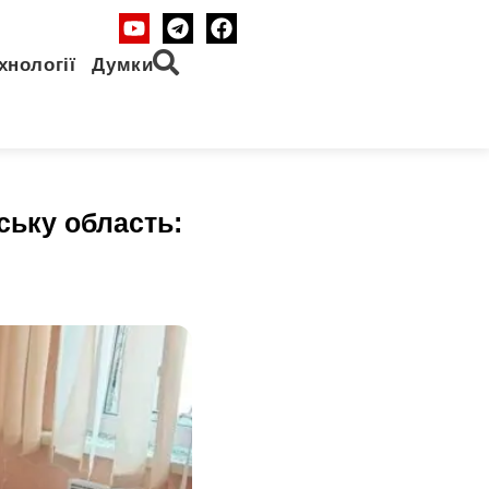
хнології
Думки
ську область: