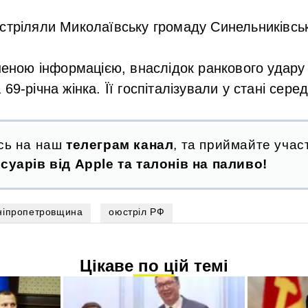
стріляли Миколаївську громаду Синельниківськ
чненою інформацією, внаслідок ранкового удар
69-річна жінка. Її госпіталізували у стані серед
сь на наш
телеграм канал
, та приймайте участ
суарів від Apple та талонів на паливо!
ніпропетровщина
оюстріл РФ
Цікаве по цій темі