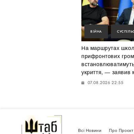
ВІЙНА
СУСПІЛЬ
На маршрутах школ
прифронтових гро
встановлюватимуть
укриття, — заявив м
07.08.2026 22:55
Всі Новини
Про Проєкт