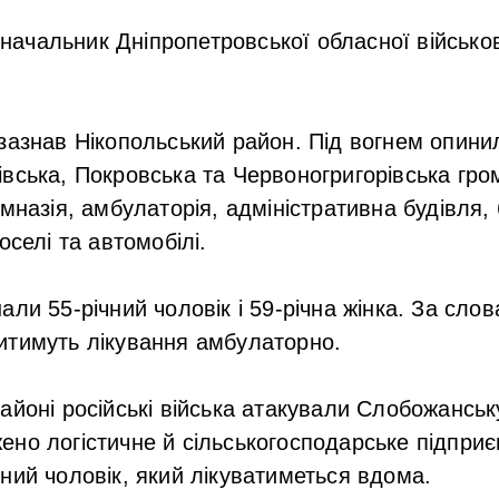
начальник Дніпропетровської обласної військов
зазнав Нікопольський район. Під вогнем опини
вська, Покровська та Червоногригорівська гро
імназія, амбулаторія, адміністративна будівля,
оселі та автомобілі.
али 55-річний чоловік і 59-річна жінка. За сло
итимуть лікування амбулаторно.
айоні російські війська атакували Слобожанськ
но логістичне й сільськогосподарське підприє
ний чоловік, який лікуватиметься вдома.