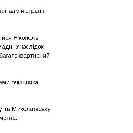
ої адміністрації
лися Нікополь,
мади. Унаслідок
 багатоквартирний
вами очільника
у та Миколаївську
мства.