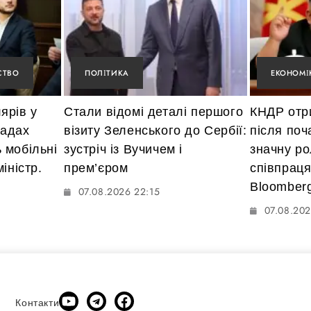
СТВО
ПОЛІТИКА
ЕКОНОМІ
ярів у
Стали відомі деталі першого
КНДР отр
мадах
візиту Зеленського до Сербії:
після поч
 мобільні
зустріч із Вучичем і
значну ро
іністр.
прем’єром
співпраця
Bloomber
07.08.2026 22:15
07.08.202
Контакти