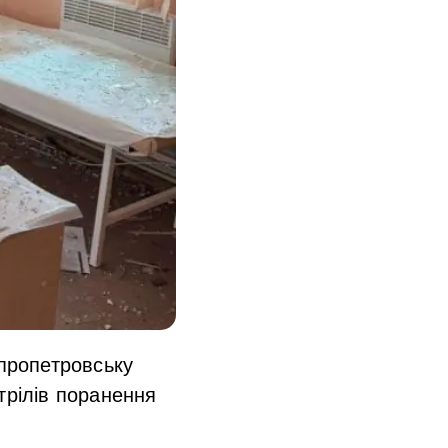
іпропетровську
трілів поранення