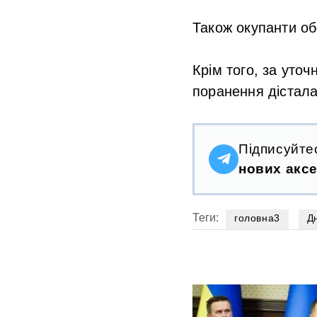
Також окупанти об
Крім того, за уто
поранення дістала 
Підписуйте
нових аксе
Теги:
головна3
Д