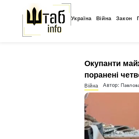
Україна
Війна
Закон
Окупанти майж
поранені чет
Павлова
Автор:
Війна