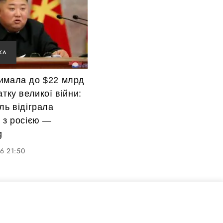
КА
имала до $22 млрд
атку великої війни:
ль відіграла
 з росією —
g
6 21:50