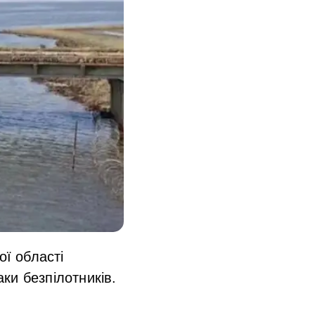
ої області
ки безпілотників.