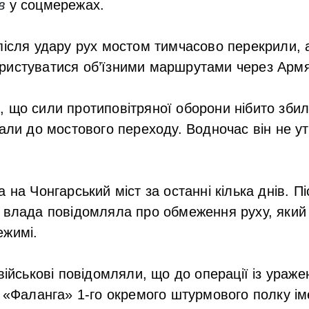
в
у соцмережах.
після удару рух мостом тимчасово перекрили, 
ристуватися об’їзними маршрутами через Армя
 що сили протиповітряної оборони нібито зби
вали до мостового переходу. Водночас він не 
 на Чонгарський міст за останні кілька днів. П
 влада повідомляла про обмеження руху, який
ежимі.
 військові повідомляли, що до операції із ураж
л «Фаланга» 1-го окремого штурмового полку і