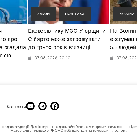
ЗАКОН
ПОЛІТИКА
УКРАЇНА
я
Екскерівнику МЗС Угорщини
На Волин
го про
Сійярто може загрожувати
ексгумаці
та згадала
до трьох років в’язниці
55 людей
сією
07.08.2026 20:10
07.08.202
Контакти
а згодою редакції. Для інтернет-видань обовʼязковим є пряме посилання з відк
Матеріали з плашкою PROMO публікуються на комерційній основі.