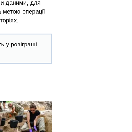
ми даними, для
а метою операції
торіях.
ь у розіграші