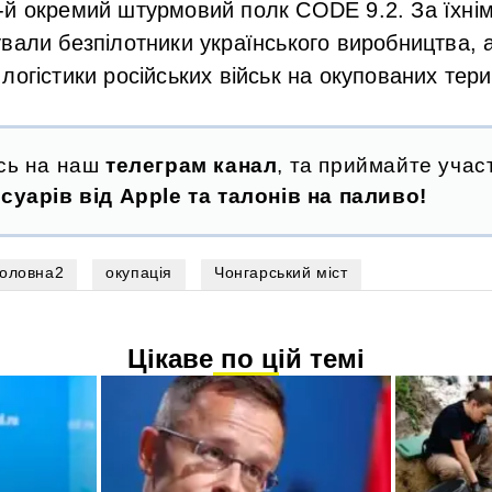
-й окремий штурмовий полк CODE 9.2. За їхні
вали безпілотники українського виробництва, 
логістики російських військ на окупованих тери
сь на наш
телеграм канал
, та приймайте участ
суарів від Apple та талонів на паливо!
головна2
окупація
Чонгарський міст
Цікаве по цій темі