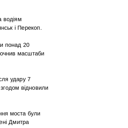
а водіям
нськ і Перекоп.
ли понад 20
уточнив масштаби
ісля удару 7
 згодом відновили
ення моста були
мені Дмитра