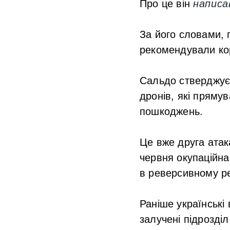
Про це він
написа
За його словами, 
рекомендували ко
Сальдо стверджує,
дронів, які пряму
пошкоджень.
Це вже друга атака
червня окупаційна
в реверсивному р
Раніше українські
залучені підрозді