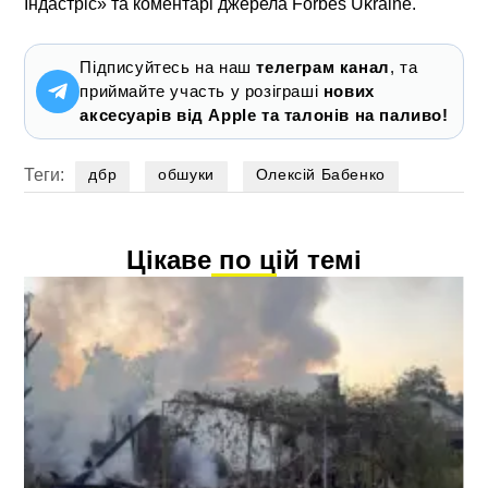
Індастріс» та коментарі джерела Forbes Ukraine.
Підписуйтесь на наш
телеграм канал
, та
приймайте участь у розіграші
нових
аксесуарів від Apple та талонів на паливо!
Теги:
дбр
обшуки
Олексій Бабенко
Цікаве по цій темі