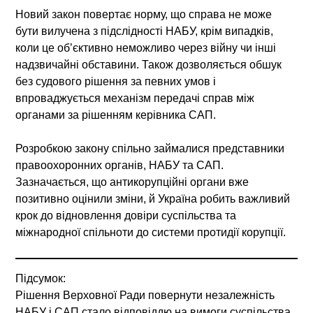
Новий закон повертає норму, що справа не може
бути вилучена з підслідності НАБУ, крім випадків,
коли це об’єктивно неможливо через війну чи інші
надзвичайні обставини. Також дозволяється обшук
без судового рішення за певних умов і
впроваджується механізм передачі справ між
органами за рішенням керівника САП.
Розробкою закону спільно займалися представники
правоохоронних органів, НАБУ та САП.
Зазначається, що антикорупційні органи вже
позитивно оцінили зміни, й Україна робить важливий
крок до відновлення довіри суспільства та
міжнародної спільноти до системи протидії корупції.
Підсумок:
Рішення Верховної Ради повернути незалежність
НАБУ і САП стало відповіддю на вимоги суспільства