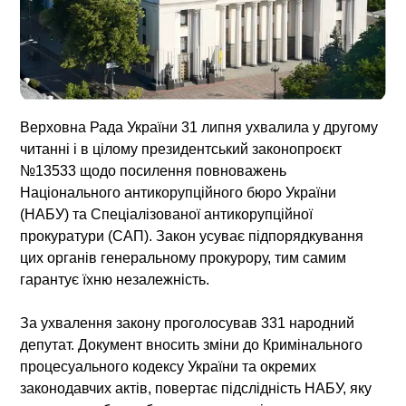
Верховна Рада України 31 липня ухвалила у другому
читанні і в цілому президентський законопроєкт
№13533 щодо посилення повноважень
Національного антикорупційного бюро України
(НАБУ) та Спеціалізованої антикорупційної
прокуратури (САП). Закон усуває підпорядкування
цих органів генеральному прокурору, тим самим
гарантує їхню незалежність.
За ухвалення закону проголосував 331 народний
депутат. Документ вносить зміни до Кримінального
процесуального кодексу України та окремих
законодавчих актів, повертає підслідність НАБУ, яку