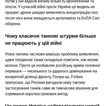
потім у бій кидали велику кількість бронетехніки та
піхоти. У сучасній війні проти України ця модель не
працює: дрони швидко виявляють концентрацію сил,
після чого вони знищуються артилерією та БпЛА Сил
оборони.
Чому класичні танкові штурми більше
не працюють у цій війні
Нова тактика частково вирішує проблему виявлення,
адже поодинокі танки складніше помітити, ніж великі
колони. Проте це позбавляє російську армію головної
переваги — чисельного та ударного домінування на
конкретній ділянці фронту. Попри це, Forbes
припускає, що
Росіяни вигадали нову тактику
застосування танків
саме як тимчасове рішення для
отримання короткострокових вигод.
Чи зможе Україна нейтралізувати новий