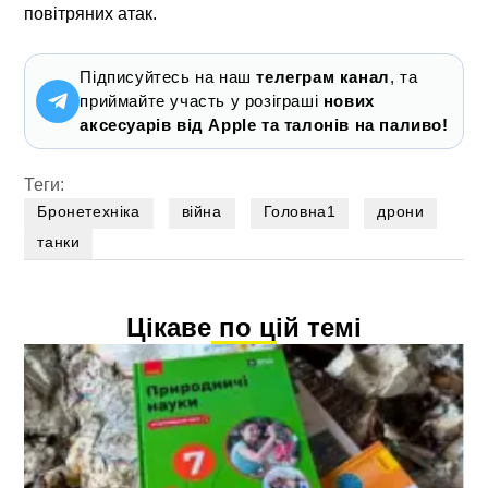
повітряних атак.
Підписуйтесь на наш
телеграм канал
, та
приймайте участь у розіграші
нових
аксесуарів від Apple та талонів на паливо!
Теги:
Бронетехніка
війна
Головна1
дрони
танки
Цікаве по цій темі