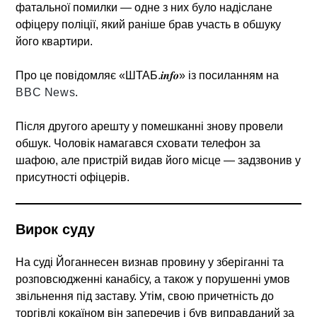
фатальної помилки — одне з них було надіслане
офіцеру поліції, який раніше брав участь в обшуку
його квартири.
Про це повідомляє «ШТАБ.𝒊𝒏𝒇𝒐» із посиланням на
BBC News
.
Після другого арешту у помешканні знову провели
обшук. Чоловік намагався сховати телефон за
шафою, але пристрій видав його місце — задзвонив у
присутності офіцерів.
Вирок суду
На суді Йоганнесен визнав провину у зберіганні та
розповсюдженні канабісу, а також у порушенні умов
звільнення під заставу. Утім, свою причетність до
торгівлі кокаїном він заперечив і був виправданий за