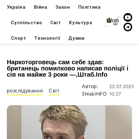
Україна
Війна
Закон
Політика
Суспільство
Світ
Культура
Спорт
Технології
Думки
Наркоторговець сам себе здав:
британець помилково написав поліції і
сів на майже 3 роки —,Штаб.Info
22.07.2025
Автор:
розслідування
Світ
ShtabINFO
10:27