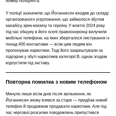
номер поліціянта.
У поліції зазначили, що Йоганнесен входив до складу
організованого угруповання, що займалося збутом
канабісу, крек-кокаїну та героїну. У жовтні 2024 року
під час обшуку в його оселі правоохоронці вилучили
мобільні телефони, на яких зберігалося листування із
понад 400 контактами — всім цим людям він
пропонував наркотики. Тоді його заарештували за
підозрою у збуті наркотиків категорії B, однак згодом
відпустили під заставу.
Повторна помилка з новим телефоном
Минуло лише вісім днів після звільнення, як
Йоганнесен знову взявся за старе — придбав новий
телефон й продовжив продавати наркотики. Але під
час чергової розсилки повідомлень припустився