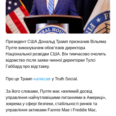
Президент США Дональд Трамп призначив Вільяма
Пулте виконувачем обов’язків директора
Національної розвідки США. Він тимчасово очолить
відомство після заяви чинної директорки Тулсі
Габбард про відставку.
Про це Трамп
написав
у Truth Social.
За його словами, Пулте має «великий досвід
управління найчутливішими питаннями в Америці»,
зокрема у сфері безпеки, стабільності ринків та
управління активами Fannie Mae і Freddie Mac.