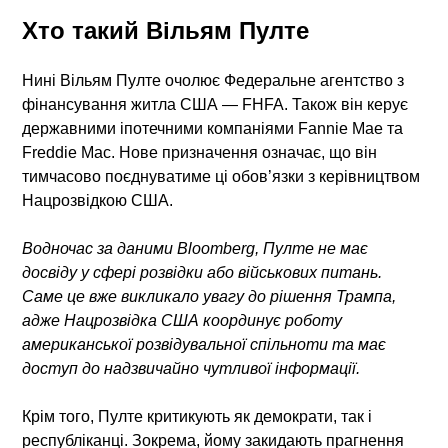
Хто такий Вільям Пулте
Нині Вільям Пулте очолює Федеральне агентство з
фінансування житла США — FHFA. Також він керує
державними іпотечними компаніями Fannie Mae та
Freddie Mac. Нове призначення означає, що він
тимчасово поєднуватиме ці обов’язки з керівництвом
Нацрозвідкою США.
Водночас за даними Bloomberg, Пулте не має
досвіду у сфері розвідки або військових питань.
Саме це вже викликало увагу до рішення Трампа,
адже Нацрозвідка США координує роботу
американської розвідувальної спільноти та має
доступ до надзвичайно чутливої інформації.
Крім того, Пулте критикують як демократи, так і
республіканці. Зокрема, йому закидають прагнення