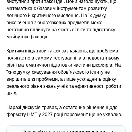
виступили проти такої ідеї. Вони наголошують, що
математика є базовим інструментом розвитку
логічного й критичного мислення. На їх думку,
виключення з обов’язкових предметів може
негативно вплинути на якість освіти та підготовку
майбутніх фахівців.
Критики ініціативи також зазначають, що проблема
полягає не в самому тестуванні, а в недостатньому
рівні математичної підготовки частини школярів. На
їхню думку, скасування обов’язкового іспиту не
вирішить цієї проблеми, а лише ускладнить оцінку
реального рівня знань учнів та ефективності роботи
шкіл.
Наразі дискусія триває, а остаточне рішення щодо
формату НМТ у 2027 році парламент ще не ухвалив.
Підписуйтесь на наш
телеграм канал
, та