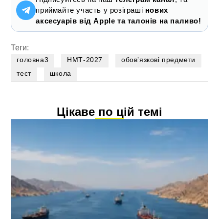
приймайте участь у розіграші
нових
аксесуарів від Apple та талонів на паливо!
Теги:
головна3
НМТ-2027
обовʼязкові предмети
тест
школа
Цікаве по цій темі