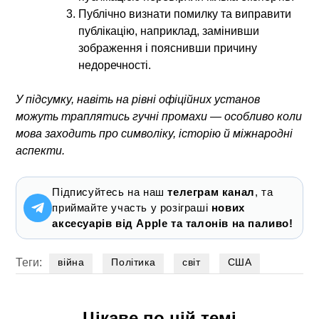
Публічно визнати помилку та виправити
публікацію, наприклад, замінивши
зображення і пояснивши причину
недоречності.
У підсумку, навіть на рівні офіційних установ
можуть траплятись гучні промахи — особливо коли
мова заходить про символіку, історію й міжнародні
аспекти.
Підписуйтесь на наш
телеграм канал
, та
приймайте участь у розіграші
нових
аксесуарів від Apple та талонів на паливо!
Теги:
війна
Політика
світ
США
Цікаве по цій темі