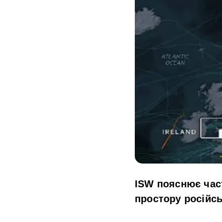
ISW пояснює час
простору російс