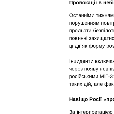
Провокації в не
Останніми тижнями 
порушенням повіт
прольоти безпілот
повинні захищатис
ці дії як форму р
Інциденти включаю
через появу невпі
російськими МіГ-3
таких дій, але фа
Навіщо Росії «п
За інтерпретацією