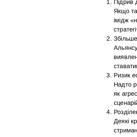
Підрив 
Якщо та
імідж «
стратег
Збільше
Альянсу
виявлен
ставати
Ризик е
Надто р
як агре
сценарі
Розділе
Деякі к
стриман