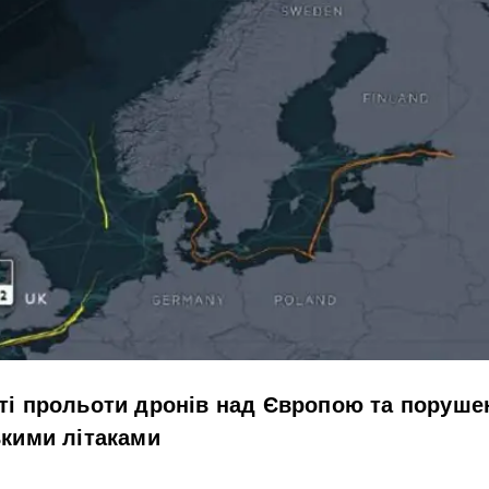
ті прольоти дронів над Європою та поруше
ькими літаками