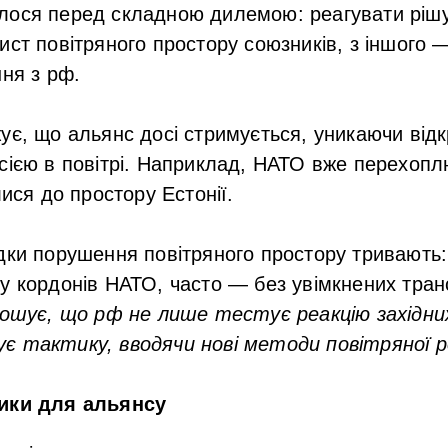
лося перед складною дилемою: реагувати рішу
ист повітряного простору союзників, з іншого —
ння з рф.
ує, що альянс досі стримується, уникаючи відк
сією в повітрі. Наприклад, НАТО вже перехопл
лися до простору Естонії.
дки порушення повітряного простору тривають: 
у кордонів НАТО, часто — без увімкнених тран
ошує, що рф не лише тестує реакцію західни
є тактику, вводячи нові методи повітряної ро
лики для альянсу