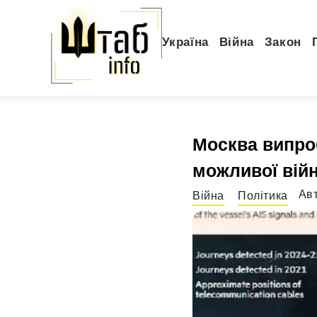
Україна
Війна
Закон
Москва випро
можливої вій
Ав
Війна
Політика