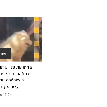
СТВО
шта» звільнила
ів, які шваброю
ли собаку з
я у спеку
6 17:24