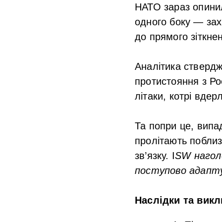
НАТО зараз опини
одного боку — зах
до прямого зіткне
Аналітика ствердж
протистояння з Ро
літаки, котрі вдер
Та попри це, випа
пролітають поблиз
зв’язку. I
SW нагол
поступово адапту
Наслідки та вик