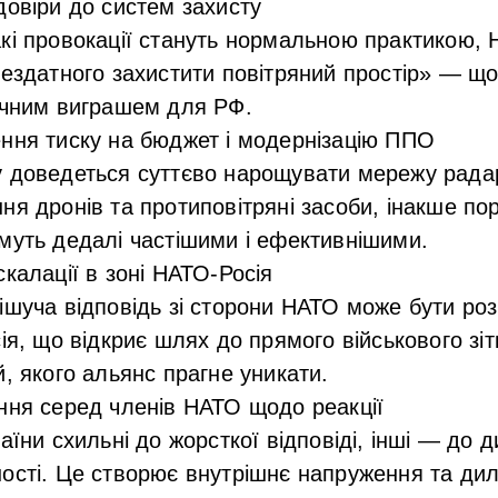
довіри до систем захисту
кі провокації стануть нормальною практикою,
нездатного захистити повітряний простір» — що
ічним виграшем для РФ.
ння тиску на бюджет і модернізацію ППО
 доведеться суттєво нарощувати мережу радар
ня дронів та протиповітряні засоби, інакше п
муть дедалі частішими і ефективнішими.
скалації в зоні НАТО-Росія
ішуча відповідь зі сторони НАТО може бути ро
сія, що відкриє шлях до прямого військового зі
й, якого альянс прагне уникати.
ння серед членів НАТО щодо реакції
раїни схильні до жорсткої відповіді, інші — до
ості. Це створює внутрішнє напруження та дил