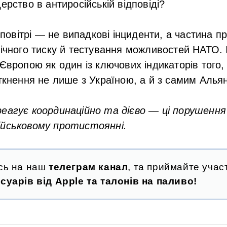
дерство в антиросійській відповіді?
в повітрі — не випадкові інциденти, а частина п
гічного тиску й тестування можливостей НАТО.
 Європою як один із ключових індикаторів того,
іткнення не лише з Україною, а й з самим Алья
реагує координаційно та дієво — ці порушен
ійськовому протистоянні.
сь на наш
телеграм канал
, та приймайте участ
суарів від Apple та талонів на паливо!