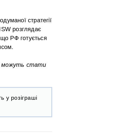
родуманої стратегії
 ISW розглядає
 що РФ готується
нсом.
ня можуть стати
ь у розіграші