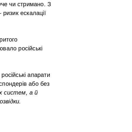
че чи стримано. З
 ризик ескалації
ритого
ювало російські
російські апарати
спондерів або без
х систем, а й
звідки.