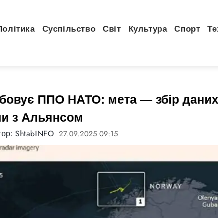
Політика
Суспільство
Світ
Культура
Спорт
Те
бовує ППО НАТО: мета — збір даних
ни з Альянсом
ShtabINFO
27.09.2025 09:15
тор: