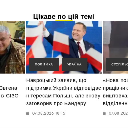
Цікаве по цій темі
ПОЛІТИКА
УКРАЇНА
СУСПІЛЬ
Навроцький заявив, що
«Нова по
 Євгена
підтримка України відповідає
працівник
 в СІЗО
інтересам Польщі, але знову
виштовха
заговорив про Бандеру
відділенн
07.08.2026 18:15
07.08.202