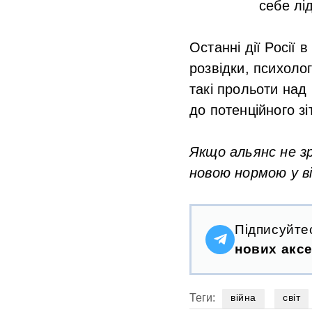
себе лі
Останні дії Росії 
розвідки, психоло
такі прольоти над
до потенційного з
Якщо альянс не з
новою нормою у в
Підписуйте
нових аксе
Теги:
війна
світ