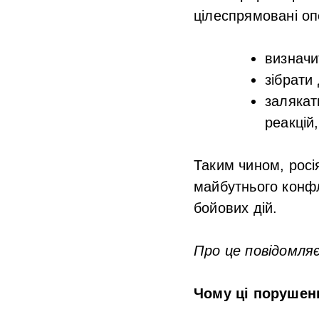
цілеспрямовані оп
визначи
зібрати
залякат
реакцій
Таким чином, росі
майбутнього конф
бойових дій.
Про це повідомля
Чому ці порушен