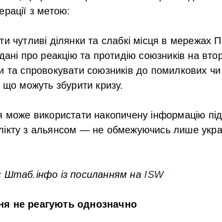
ерації з метою:
ти чутливі ділянки та слабкі місця в мережах
 дані про реакцію та протидію союзників на вто
и та спровокувати союзників до помилкових чи
, що можуть збурити кризу.
я може використати накопичену інформацію під
лікту з альянсом — не обмежуючись лише укра
є Штаб.інфо із посиланням на
ISW
ня не реагують однозначно