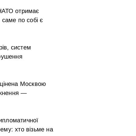
 НАТО отримає
 саме по собі є
ів, систем
орушення
зцінена Москвою
ткнення —
 дипломатичної
ему: хто візьме на