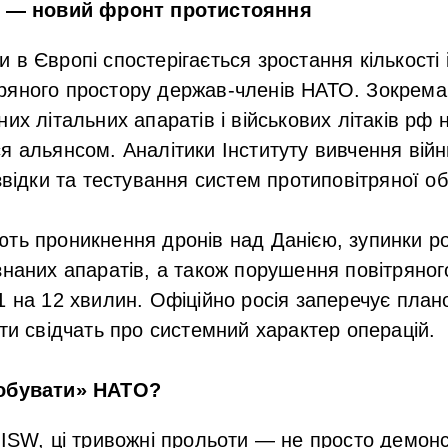
бі — новий фронт протистояння
в Європі спостерігається зростання кількості і
ряного простору держав-членів НАТО. Зокрема
них літальних апаратів і військових літаків рф
я альянсом. Аналітики Інституту вивчення війн
озвідки та тестування систем протиповітряної о
ть проникнення дронів над Данією, зупинки р
знаних апаратів, а також порушення повітряног
1 на 12 хвилин. Офіційно росія заперечує пла
кти свідчать про системний характер операцій.
робувати» НАТО?
 ISW, ці тривожні прольоти — не просто демонс