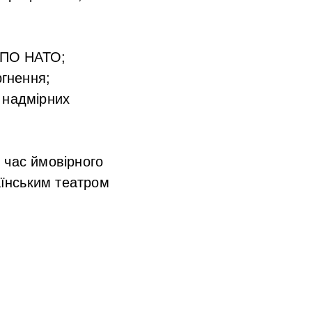
 ППО НАТО;
ргнення;
 надмірних
 час ймовірного
їнським театром