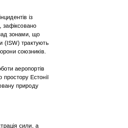
нцидентів із
, зафіксовано
 над зонами, що
и (ISW) трактують
борони союзників.
оботи аеропортів
о простору Естонії
новану природу
трація сили, а