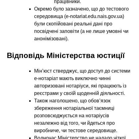
працівники.
Окремо було зазначено, що до тестового
середовища (е-notariat.edu.nais.gov.ua)
були скопійовані реальні дані про
посвідчені заповіти (а не лише умовні чи
анонімізовані).
Відповідь Міністерства юстиції
Мін’юст стверджує, що доступ до системи
е-нотаріат мають виключно чинні
авторизовані нотаріуси, які працюють із
реєстрами у своїй щоденній діяльності.
Також наголошено, що обов’язок
збереження нотаріальної таємниці
розповсюджується на нотаріусів
незалежно від того, чи йдеться про
виробниче, чи тестове середовище.
Водночас Міністерство не надало чіткої