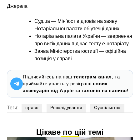
Джерела
Суд.ua — Мін’юст відповів на заяву
Нотаріальної палати об утечці даних …
Нотаріальна палата України — звернення
про витік даних під час тесту е-нотаріату
Заява Міністерства юстиції — офіційна
позиція у справі
Підписуйтесь на наш
телеграм канал
, та
приймайте участь у розіграші
нових
аксесуарів від Apple та талонів на паливо!
Теги:
право
Розслідування
Суспільство
Цікаве по цій темі