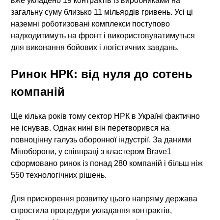
вже укладено 19 контрактів із виробниками на
загальну суму близько 11 мільярдів гривень. Усі ці
наземні роботизовані комплекси
поступово
надходитимуть на фронт і використовуватимуться
для виконання бойових і логістичних завдань.
Ринок НРК: від нуля до сотень
компаній
Ще кілька років тому сектор
НРК
в Україні фактично
не існував. Однак нині він перетворився на
повноцінну галузь оборонної індустрії. За даними
Міноборони, у співпраці з кластером Brave1
сформовано ринок із понад 280 компаній і більш ніж
550 технологічних рішень.
Для прискорення розвитку цього напряму держава
спростила процедури укладання контрактів,