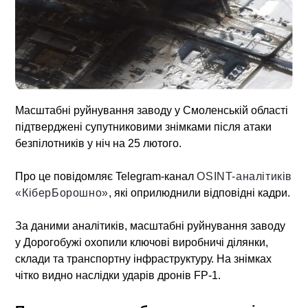
Масштабні руйнування заводу
у Смоленській області
підтверджені супутниковими знімками після атаки
безпілотників у ніч на 25 лютого.
Про це повідомляє Telegram-канал
OSINT-аналітиків
«КіберБорошно»
, які оприлюднили відповідні кадри.
За даними аналітиків,
масштабні руйнування заводу
у Дорогобужі охопили ключові виробничі ділянки,
склади та транспортну інфраструктуру. На знімках
чітко видно наслідки ударів дронів FP-1.