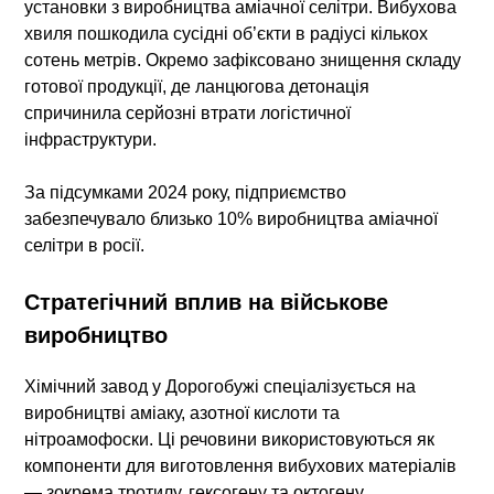
установки з виробництва аміачної селітри. Вибухова
хвиля пошкодила сусідні об’єкти в радіусі кількох
сотень метрів. Окремо зафіксовано знищення складу
готової продукції, де ланцюгова детонація
спричинила серйозні втрати логістичної
інфраструктури.
За підсумками 2024 року, підприємство
забезпечувало близько 10% виробництва аміачної
селітри в росії.
Стратегічний вплив на військове
виробництво
Хімічний завод у Дорогобужі спеціалізується на
виробництві аміаку, азотної кислоти та
нітроамофоски. Ці речовини використовуються як
компоненти для виготовлення вибухових матеріалів
— зокрема тротилу, гексогену та октогену.