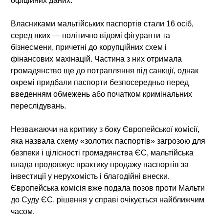
офіційних даних.
Власниками мальтійських паспортів стали 16 осіб,
серед яких — політично відомі фігуранти та
бізнесмени, причетні до корупційних схем і
фінансових махінацій. Частина з них отримала
громадянство ще до потрапляння під санкції, однак
окремі придбали паспорти безпосередньо перед
введенням обмежень або початком кримінальних
переслідувань.
Незважаючи на критику з боку Європейської комісії,
яка назвала схему «золотих паспортів» загрозою для
безпеки і цілісності громадянства ЄС, мальтійська
влада продовжує практику продажу паспортів за
інвестиції у нерухомість і благодійні внески.
Європейська комісія вже подала позов проти Мальти
до Суду ЄС, рішення у справі очікується найближчим
часом.