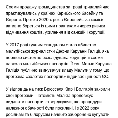
Схеми продажу громадянства за гроші тривалий час
практикувались у країнах Карибського басейну та
Європи. Проте з 2020-х років Європейська комісія
активно бореться із цими практиками через ризики
відмивання коштів, ухилення від санкцій і корупції.
У 2017 році гучним скандалом стало вбивство
мальтійської журналістки Дафни Каруани Галіції, яка
першою системно розслідувала корупційні схеми
навколо мальтійських паспортів. Її син Метью Каруана
Галіція публічно звинувачує владу Мальти у тому, що
програма «золотих паспортів» підриває цінності ЄС.
У відповідь на тиск Брюсселя Кіпр і Болгарія закрили
свої програми. Натомість Мальта продовжує
видавати паспорти, стверджуючи, що процедури
належної обачності були посилені, і з 2022 року
росіянам та білорусам начебто заборонено купувати