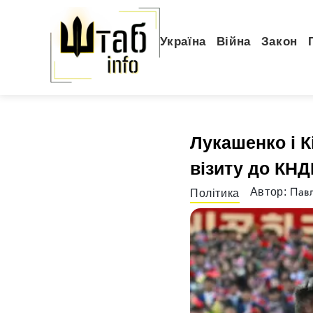
Україна
Війна
Закон
Лукашенко і К
візиту до КНД
Павл
Автор:
Політика