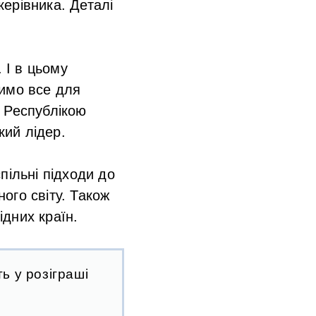
керівника. Деталі
 І в цьому
бимо все для
 Республікою
кий лідер.
пільні підходи до
ого світу. Також
ідних країн.
ь у розіграші