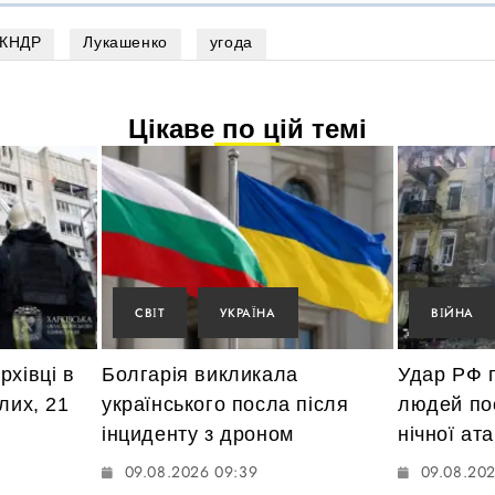
КНДР
Лукашенко
угода
Цікаве по цій темі
СВІТ
УКРАЇНА
ВІЙНА
рхівці в
Болгарія викликала
Удар РФ 
лих, 21
українського посла після
людей по
інциденту з дроном
нічної ат
09.08.2026 09:39
09.08.202