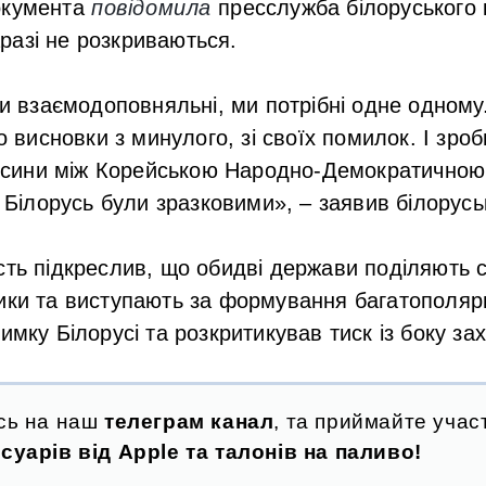
окумента
повідомила
пресслужба білоруського 
разі не розкриваються.
и взаємодоповняльні, ми потрібні одне одному.
о висновки з минулого, зі своїх помилок. І зро
носини між Корейською Народно-Демократичною
 Білорусь були зразковими», – заявив білорусь
сть підкреслив, що обидві держави поділяють с
ики та виступають за формування багатополярн
имку Білорусі та розкритикував тиск із боку зах
сь на наш
телеграм канал
, та приймайте участ
суарів від Apple та талонів на паливо!