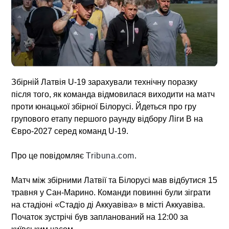
Збірній
Латвія U-19
зарахували технічну поразку
після того, як команда відмовилася виходити на матч
проти юнацької збірної Білорусі. Йдеться про гру
групового етапу першого раунду відбору Ліги B на
Євро-2027 серед команд U-19.
Про це повідомляє
Tribuna.com
.
Матч між збірними Латвії та Білорусі мав відбутися 15
травня у Сан-Марино. Команди повинні були зіграти
на стадіоні «Стадіо ді Аккуавіва» в місті Аккуавіва.
Початок зустрічі був запланований на 12:00 за