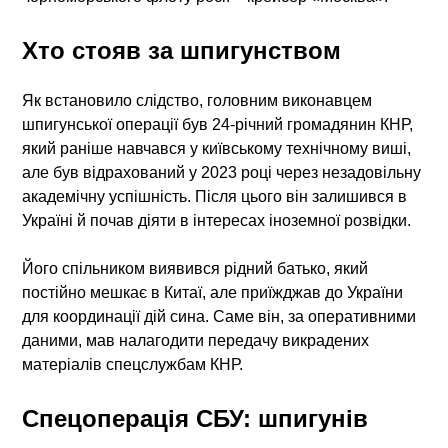
Хто стояв за шпигунством
Як встановило слідство, головним виконавцем
шпигунської операції був 24-річний громадянин КНР,
який раніше навчався у київському технічному виші,
але був відрахований у 2023 році через незадовільну
академічну успішність. Після цього він залишився в
Україні й почав діяти в інтересах іноземної розвідки.
Його спільником виявився рідний батько, який
постійно мешкає в Китаї, але приїжджав до України
для координації дій сина. Саме він, за оперативними
даними, мав налагодити передачу викрадених
матеріалів спецслужбам КНР.
Спецоперація СБУ: шпигунів