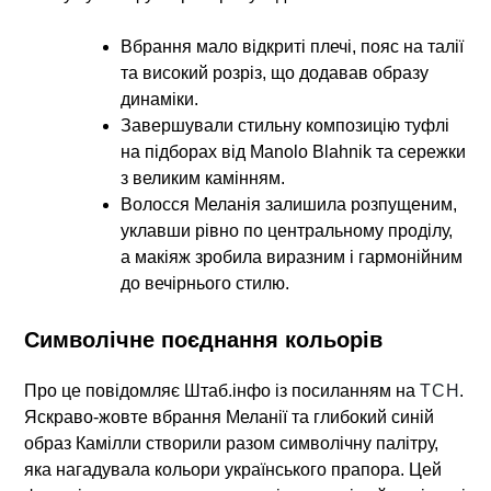
Вбрання мало відкриті плечі, пояс на талії
та високий розріз, що додавав образу
динаміки.
Завершували стильну композицію туфлі
на підборах від
Manolo Blahnik
та сережки
з великим камінням.
Волосся Меланія залишила розпущеним,
уклавши рівно по центральному проділу,
а макіяж зробила виразним і гармонійним
до вечірнього стилю.
Символічне поєднання кольорів
Про це повідомляє
Штаб.інфо
із посиланням на
ТСН
.
Яскраво-жовте вбрання Меланії та глибокий синій
образ Камілли створили разом символічну палітру,
яка нагадувала кольори українського прапора. Цей