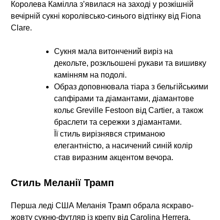
Королева Камілла з’явилася на заході у розкішній
вечірній сукні королівсько-синього відтінку від
Fiona
Clare
.
Сукня мала витончений виріз на
декольте, розкльошені рукави та вишивку
камінням на подолі.
Образ доповнювала тіара з бельгійськими
сапфірами та діамантами, діамантове
кольє
Greville Festoon від Cartier
, а також
браслети та сережки з діамантами.
Її стиль вирізнявся стриманою
елегантністю, а насичений синій колір
став виразним акцентом вечора.
Стиль Меланії Трамп
Перша леді США Меланія Трамп обрала яскраво-
жовту сукню-футляр із крепу від
Carolina Herrera
.