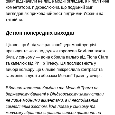
факт відзначили не лише модні оглядачі, а й політичні
коментатори, підкреслюючи, що подібний збіг
виглядав як прихований жест підтримки України на
тлі війни.
Деталі попередніх виходів
Цікаво, що й під час ранкової церемонії зустрічі
президентського подружжя королева Камілла також
була у синьому — вона обрала пальто від
Fiona Clare
та капелюх від
Philip Treacy
. Ця послідовність у
виборі кольору ще більше підкреслила контраст та
гармонію в дуеті з образом Меланії Трамп увечері.
Вбрання королеви Камілли та Меланії Трамп на
державному банкеті у Віндзорському замку стали
не лише модними акцентами, а й несподіваним
символічним жестом. Їхня поява у синьому та
жовтому вбраннях справила сильне враження на