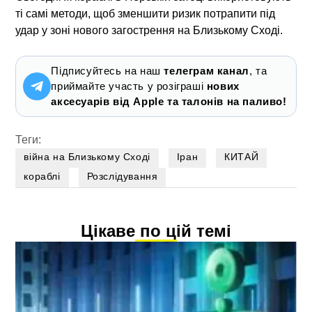
ті самі методи, щоб зменшити ризик потрапити під
удар у зоні нового загострення на Близькому Сході.
Підписуйтесь на наш
телеграм канал
, та
приймайте участь у розіграші
нових
аксесуарів від Apple та талонів на паливо!
Теги:
війна на Близькому Сході
Іран
КИТАЙ
кораблі
Розслідування
Цікаве по цій темі