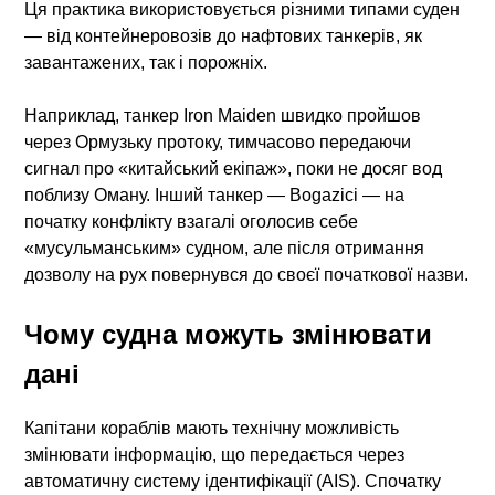
Ця практика використовується різними типами суден
— від контейнеровозів до нафтових танкерів, як
завантажених, так і порожніх.
Наприклад, танкер
Iron Maiden
швидко пройшов
через Ормузьку протоку, тимчасово передаючи
сигнал про «китайський екіпаж», поки не досяг вод
поблизу Оману. Інший танкер —
Bogazici
— на
початку конфлікту взагалі оголосив себе
«мусульманським» судном, але після отримання
дозволу на рух повернувся до своєї початкової назви.
Чому судна можуть змінювати
дані
Капітани кораблів мають технічну можливість
змінювати інформацію, що передається через
автоматичну систему ідентифікації (AIS). Спочатку