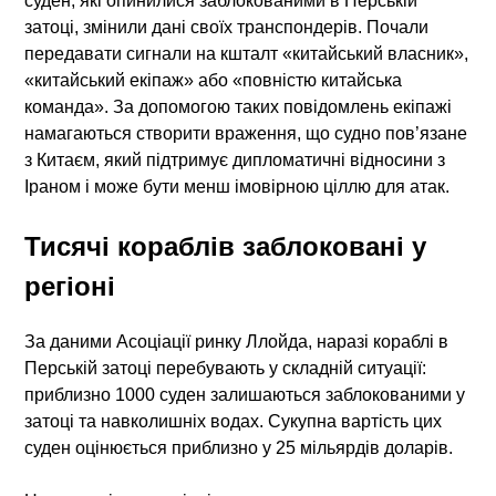
суден, які опинилися заблокованими в Перській
затоці, змінили дані своїх транспондерів. Почали
передавати сигнали на кшталт «китайський власник»,
«китайський екіпаж» або «повністю китайська
команда». За допомогою таких повідомлень екіпажі
намагаються створити враження, що судно пов’язане
з Китаєм, який підтримує дипломатичні відносини з
Іраном і може бути менш імовірною ціллю для атак.
Тисячі кораблів заблоковані у
регіоні
За даними Асоціації ринку Ллойда, наразі
кораблі в
Перській затоці
перебувають у складній ситуації:
приблизно
1000 суден залишаються заблокованими
у
затоці та навколишніх водах. Сукупна вартість цих
суден оцінюється приблизно у
25 мільярдів доларів
.