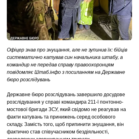
Офіцер знав про знущання, але не зупинив їх: бійців
систематично катував син начальника штабу, а
командир не передав справу правоохоронцям
повідомляє Штаб.інфо з посиланням на Державне
бюро розслідувань
Державне бюро розслідувань завершило досудове
розслідування у справі командира 211-ї понтонно-
мостової бригади ЗСУ, який
свідомо не реагував на
факти катувань та принижень
серед особового
складу. Замість того, щоб припинити знущання, він
фактично
став співучасником бездіяльності
,