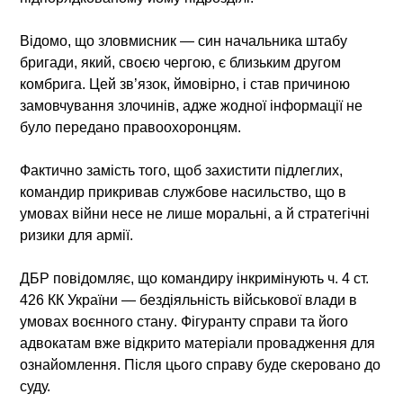
Відомо, що зловмисник —
син начальника штабу
бригади
, який, своєю чергою,
є близьким другом
комбрига
. Цей зв’язок, ймовірно, і став причиною
замовчування злочинів, адже жодної інформації не
було передано правоохоронцям.
Фактично замість того, щоб захистити підлеглих,
командир
прикривав службове насильство
, що в
умовах війни несе
не лише моральні, а й стратегічні
ризики для армії
.
ДБР повідомляє, що командиру інкримінують
ч. 4 ст.
426 КК України — бездіяльність військової влади в
умовах воєнного стану
. Фігуранту справи та його
адвокатам вже відкрито матеріали провадження для
ознайомлення. Після цього справу буде скеровано до
суду.