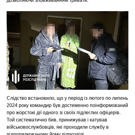
дозволяючи зловживанням тривати.
Слідство встановило, що у період із лютого по липень
2024 року командир
був достеменно поінформований
про жорстокі дії одного зі своїх підлеглих офіцерів.
Той систематично
бив, принижував і катував
військовослужбовців
, які проходили службу в
підпорядкованому йому підрозділі.