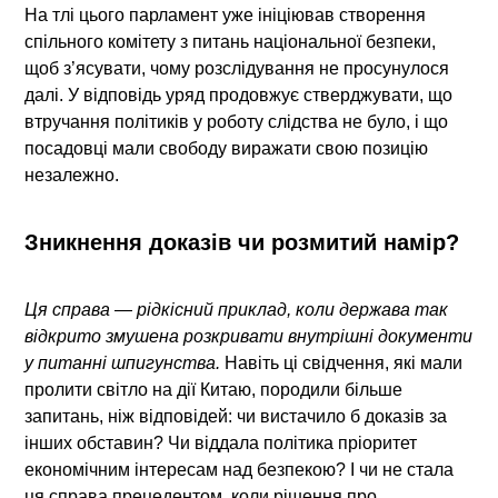
На тлі цього парламент уже ініціював створення
спільного комітету з питань національної безпеки,
щоб з’ясувати, чому розслідування не просунулося
далі. У відповідь уряд продовжує стверджувати, що
втручання політиків у роботу слідства не було, і що
посадовці мали свободу виражати свою позицію
незалежно.
Зникнення доказів чи розмитий намір?
Ця справа — рідкісний приклад, коли держава так
відкрито змушена розкривати внутрішні документи
у питанні шпигунства.
Навіть ці свідчення, які мали
пролити світло на дії Китаю, породили більше
запитань, ніж відповідей: чи вистачило б доказів за
інших обставин? Чи віддала політика пріоритет
економічним інтересам над безпекою? І чи не стала
ця справа прецедентом, коли рішення про