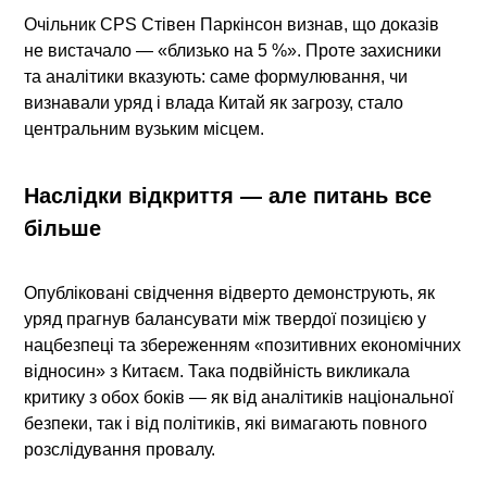
Очільник CPS Стівен Паркінсон визнав, що доказів
не вистачало — «близько на 5 %». Проте захисники
та аналітики вказують: саме формулювання, чи
визнавали уряд і влада Китай як загрозу, стало
центральним вузьким місцем.
Наслідки відкриття — але питань все
більше
Опубліковані свідчення відверто демонструють, як
уряд прагнув балансувати між твердої позицією у
нацбезпеці та збереженням «позитивних економічних
відносин» з Китаєм. Така подвійність викликала
критику з обох боків — як від аналітиків національної
безпеки, так і від політиків, які вимагають повного
розслідування провалу.