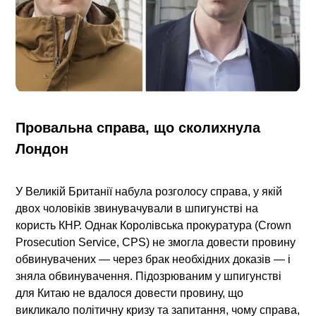
Провальна справа, що сколихнула
Лондон
У Великій Британії набула розголосу справа, у якій
двох чоловіків звинувачували в шпигунстві на
користь КНР. Однак Королівська прокуратура (Crown
Prosecution Service, CPS) не змогла довести провину
обвинувачених — через брак необхідних доказів — і
зняла обвинувачення. Підозрюваним у шпигунстві
для Китаю не вдалося довести провину, що
викликало політичну кризу та запитання, чому справа,