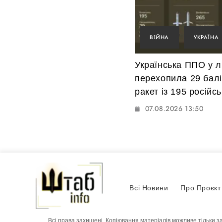
ВІЙНА
УКРАЇНА
Українська ППО у л
перехопила 29 бал
ракет із 195 російс
07.08.2026 13:50
Всі Новини
Про Проєкт
Всі права захищені. Копіювання матеріалів можливе тільки з