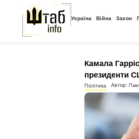
Україна
Війна
Закон
Камала Гаррі
президенти С
Павл
Автор:
Політика