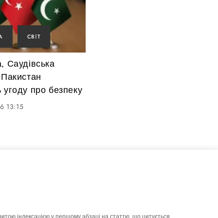
А
СВІТ
, Саудівська
 Пакистан
 угоду про безпеку
6 13:15
ритою індексацією у першому абзаці на статтю, що цитується.