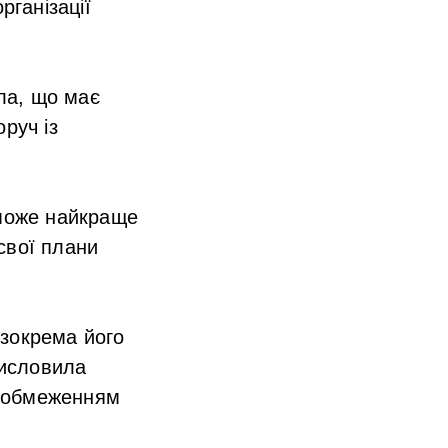
рганізації
ила, що має
руч із
зможе найкраще
свої плани
 зокрема його
висловила
м обмеженням