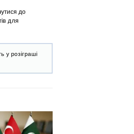
нутися до
тів для
ь у розіграші