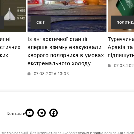
СВІТ
ПОЛІТИК
ипні
Із антарктичної станції
Туреччина
істичних
вперше взимку евакуювали
Аравія та
ьких
хворого полярника в умовах
підпишуть
екстремального холоду
07.08.202
07.08.2026 13:33
Контакти
а згодою редакції. Для інтернет-видань обовʼязковим є пряме посилання з відк