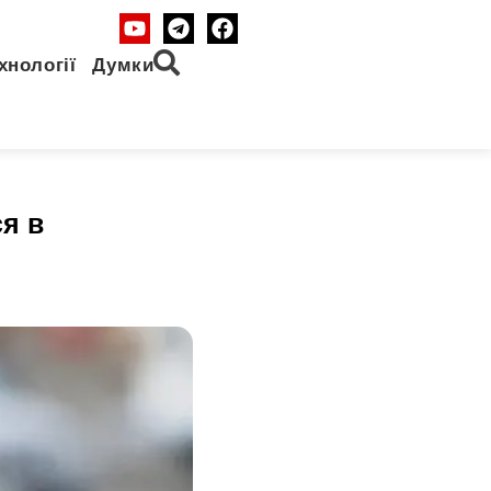
хнології
Думки
я в