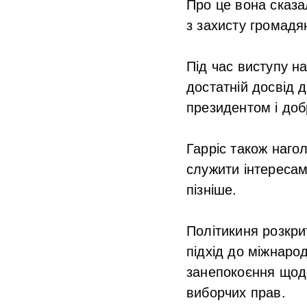
Про це вона сказал
з захисту громадя
Під час виступу н
достатній досвід 
президентом і доб
Гарріс також наго
служити інтересам
пізніше.
Політикиня розкри
підхід до міжнаро
занепокоєння щод
виборчих прав.