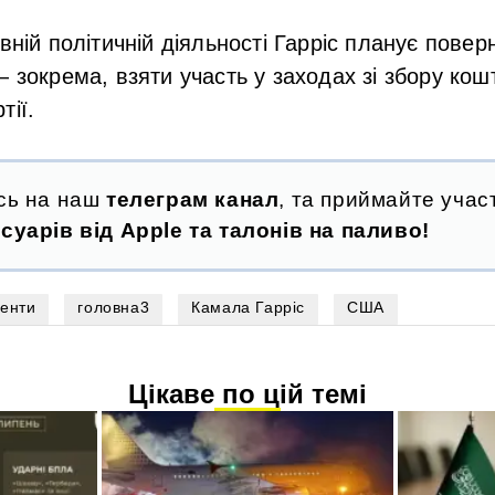
вній політичній діяльності Гарріс планує повер
— зокрема, взяти участь у заходах зі збору кош
тії.
сь на наш
телеграм канал
, та приймайте участ
суарів від Apple та талонів на паливо!
денти
головна3
Камала Гарріс
США
Цікаве по цій темі