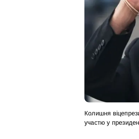
Колишня віцепрез
участю у президен