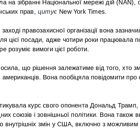
а на зібранні Національної мережі дій (NAN), о
нських прав,
цитує
New York Times.
а заході правозахисної організації вона зазнач
для цієї посади, адже чотири роки працювала по
ре розуміє вимоги цієї роботи.
лосила, що рішення залежатиме від того, хто 
 американців. Вона пообіцяла повідомити про 
тикувала курс свого опонента Дональд Трамп,
дних союзів і зовнішньої політики. Вона також 
о внутрішніх змін у США, включно з можливи