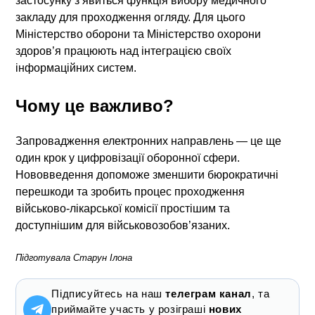
застосунку з’явиться функція вибору медичного
закладу для проходження огляду. Для цього
Міністерство оборони та Міністерство охорони
здоров’я працюють над інтеграцією своїх
інформаційних систем.
Чому це важливо?
Запровадження електронних направлень — це ще
один крок у цифровізації оборонної сфери.
Нововведення допоможе зменшити бюрократичні
перешкоди та зробить процес проходження
військово-лікарської комісії простішим та
доступнішим для військовозобов’язаних.
Підготувала Старун Ілона
Підписуйтесь на наш
телеграм канал
, та
приймайте участь у розіграші
нових