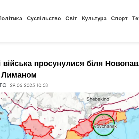
Політика
Суспільство
Світ
Культура
Спорт
Те
і війська просунулися біля Новопав
д Лиманом
NFO
29.06.2025 10:58