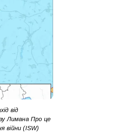
хід від
изу Лимана Про це
я війни (ISW)