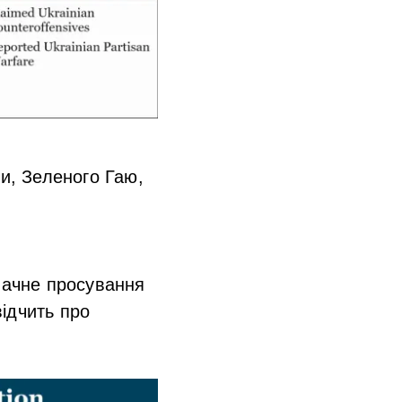
ки, Зеленого Гаю,
значне просування
відчить про