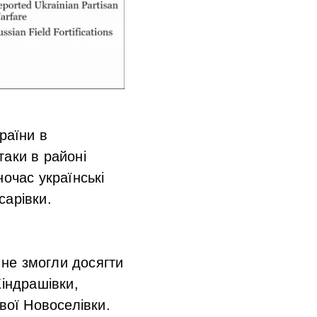
раїни в
таки в районі
очас українські
сарівки.
 не змогли досягти
Кіндрашівки,
вої Новоселівки.