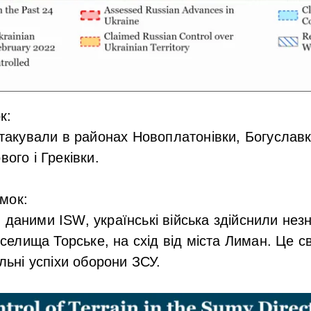
к:
 атакували в районах Новоплатонівки, Богуслав
вого і Греківки.
мок:
 даними ISW, українські війська здійснили не
і селища Торське, на схід від міста Лиман. Це с
альні успіхи оборони ЗСУ.