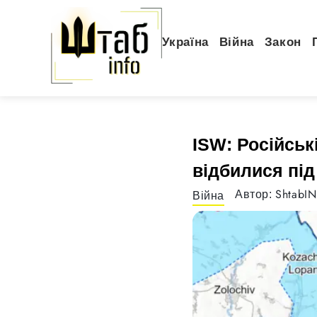
Україна
Війна
Закон
ISW: Російськ
відбилися пі
ShtabI
Автор:
Війна