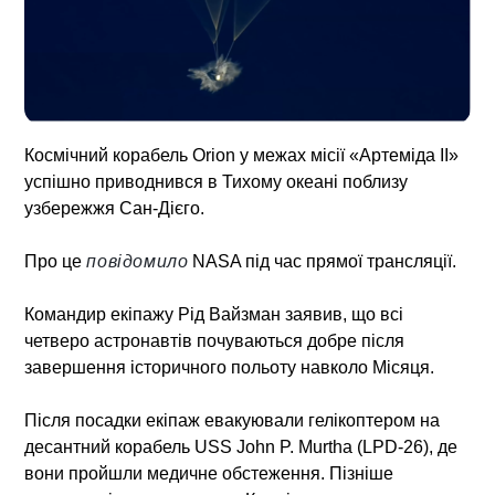
Космічний корабель Orion у межах місії «Артеміда II»
успішно приводнився в Тихому океані поблизу
узбережжя Сан-Дієго.
Про це
повідомило
NASA під час прямої трансляції.
Командир екіпажу Рід Вайзман заявив, що всі
четверо астронавтів почуваються добре після
завершення історичного польоту навколо Місяця.
Після посадки екіпаж евакуювали гелікоптером на
десантний корабель USS John P. Murtha (LPD-26), де
вони пройшли медичне обстеження. Пізніше