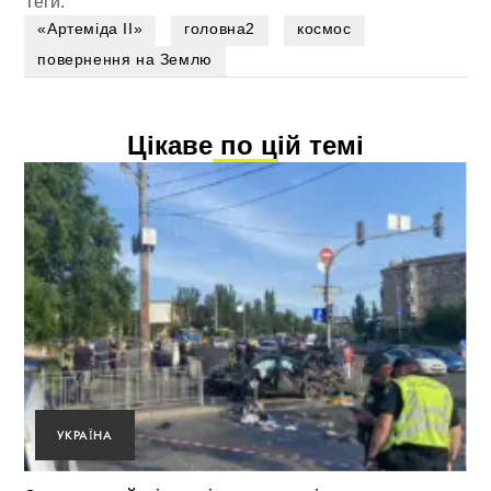
Теги:
«Артеміда II»
головна2
космос
повернення на Землю
Цікаве по цій темі
УКРАЇНА