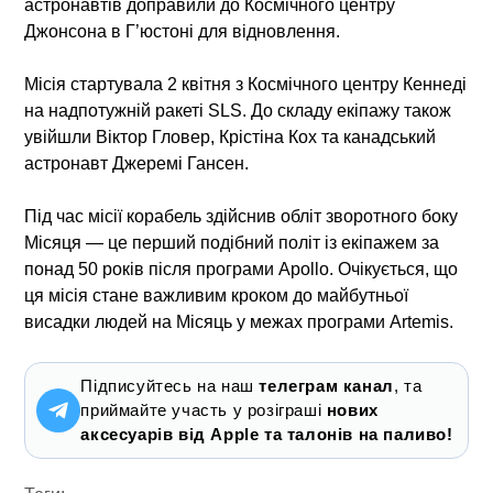
астронавтів доправили до Космічного центру
Джонсона в Г’юстоні для відновлення.
Місія стартувала 2 квітня з Космічного центру Кеннеді
на надпотужній ракеті SLS. До складу екіпажу також
увійшли Віктор Гловер, Крістіна Кох та канадський
астронавт Джеремі Гансен.
Під час місії корабель здійснив обліт зворотного боку
Місяця — це перший подібний політ із екіпажем за
понад 50 років після програми Apollo. Очікується, що
ця місія стане важливим кроком до майбутньої
висадки людей на Місяць у межах програми Artemis.
Підписуйтесь на наш
телеграм канал
, та
приймайте участь у розіграші
нових
аксесуарів від Apple та талонів на паливо!