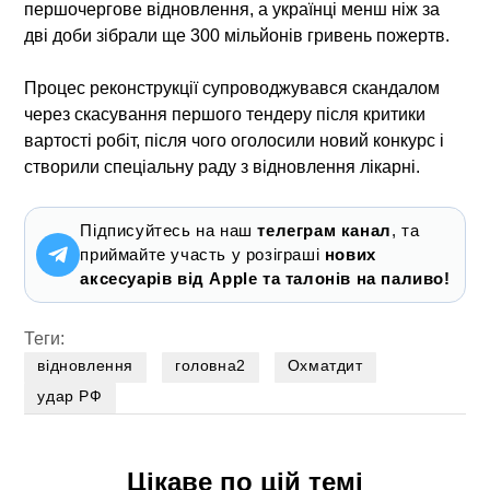
першочергове відновлення, а українці менш ніж за
дві доби зібрали ще 300 мільйонів гривень пожертв.
Процес реконструкції супроводжувався скандалом
через скасування першого тендеру після критики
вартості робіт, після чого оголосили новий конкурс і
створили спеціальну раду з відновлення лікарні.
Підписуйтесь на наш
телеграм канал
, та
приймайте участь у розіграші
нових
аксесуарів від Apple та талонів на паливо!
Теги:
відновлення
головна2
Охматдит
удар РФ
Цікаве по цій темі