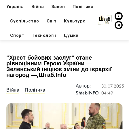
Україна
Війна
Закон
Політика
Суспільство
Світ
Культура
Спорт
Технології
Думки
“Хрест бойових заслуг” стане
рівноцінним Герою України —
Зеленський ініціює зміни до ієрархії
нагород —,Штаб.Info
30.07.2025
Автор:
Війна
Політика
ShtabINFO
04:49