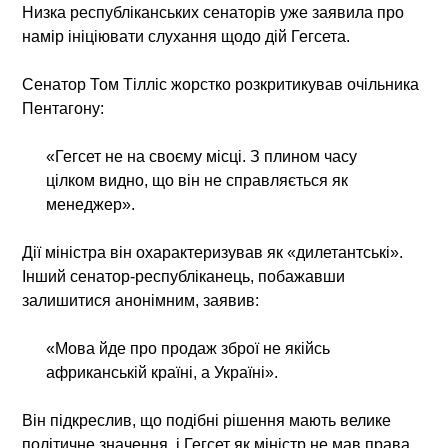
Низка республіканських сенаторів уже заявила про
намір ініціювати слухання щодо дій Гегсета.
Сенатор Том Тілліс жорстко розкритикував очільника
Пентагону:
«Гегсет не на своєму місці. З плином часу
цілком видно, що він не справляється як
менеджер».
Дії міністра він охарактеризував як «дилетантські».
Інший сенатор-республіканець, побажавши
залишитися анонімним, заявив:
«Мова йде про продаж зброї не якійсь
африканській країні, а Україні».
Він підкреслив, що подібні рішення мають велике
політичне значення, і Гегсет як міністр не мав права