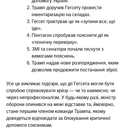
допомогу Україні.
Трамп доручив Гегсету провести
інвентаризацію на складах.
Гегсет трактував це як «зупини все, що
їде».
Пентагон спробував пояснити дії як
«технічну перевірку».
ЗМІ та сенатори почали тиснути з
вимогами пояснень.
Трамп надав нове розпорядження, яким
дозволив продовжити постачання зброї.
Усе це викликає підозри, що дії Гегсета могли бути
спробою спровокувати кризу
— чи то навмисно, чи
через непрофесіоналізм. У будь-якому разі, міністр
оборони опинився на межі відставки та, ймовірно,
стане першим членом команди Трампа, якому
доведеться відповідати за блокування критичної
допомоги союзникам.