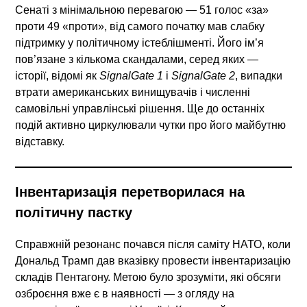
Сенаті з мінімальною перевагою — 51 голос «за»
проти 49 «проти», від самого початку мав слабку
підтримку у політичному істеблішменті. Його ім’я
пов’язане з кількома скандалами, серед яких —
історії, відомі як
SignalGate 1
і
SignalGate 2
, випадки
втрати американських винищувачів і численні
самовільні управлінські рішення. Ще до останніх
подій активно циркулювали чутки про його майбутню
відставку.
Інвентаризація перетворилася на
політичну пастку
Справжній резонанс почався після саміту НАТО, коли
Дональд Трамп дав вказівку провести інвентаризацію
складів Пентагону. Метою було зрозуміти, які обсяги
озброєння вже є в наявності — з огляду на