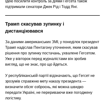
Ідею посилити контроль за діями Гегсета також
підтримали сенатори Джек Рід і Тодд Янг.
Трамп скасував зупинку і
дистанціювався
За даними американських ЗМІ, у понеділок президент
Трамп надіслав Пентагону уточнення, яким
скасував
рішення про зупинку
постачань, ухвалене Гегсетом.
Уже у вівторок перед журналістами він зробив
вигляд, що не знає, про що йдеться.
У республіканській партії відзначають, що Гегсет не
зрозумів справжню мету наказу президента —
визначити обсяг озброєнь, які можна швидко
передати Україні
, не перериваючи вже погоджену
логістику.