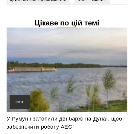
Цікаве по цій темі
СВІТ
У Румунії затопили дві баржі на Дунаї, щоб
забезпечити роботу АЕС