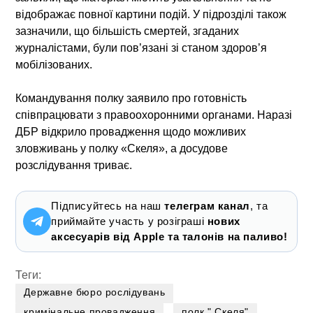
відображає повної картини подій. У підрозділі також
зазначили, що більшість смертей, згаданих
журналістами, були пов’язані зі станом здоров’я
мобілізованих.
Командування полку заявило про готовність
співпрацювати з правоохоронними органами. Наразі
ДБР відкрило провадження щодо можливих
зловживань у полку «Скеля»
, а досудове
розслідування триває.
Підписуйтесь на наш
телеграм канал
, та
приймайте участь у розіграші
нових
аксесуарів від Apple та талонів на паливо!
Теги:
Державне бюро рослідувань
кримінальне провадження
полк " Скеля"