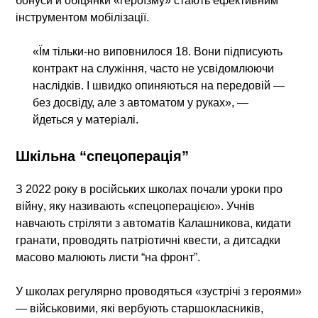
бонуси й обіцянки «героїзму» стають ефективним
інструментом мобілізації.
«Їм тільки-но виповнилося 18. Вони підписують
контракт на служіння, часто не усвідомлюючи
наслідків. І швидко опиняються на передовій —
без досвіду, але з автоматом у руках», —
йдеться у матеріалі.
Шкільна “спецоперація”
З 2022 року в російських школах почали
уроки про
війну
, яку називають «спецоперацією». Учнів
навчають стріляти з автоматів Калашникова, кидати
гранати, проводять патріотичні квести, а дитсадки
масово малюють листи “на фронт”.
У школах регулярно проводяться «зустрічі з героями»
— військовими, які вербують старшокласників,