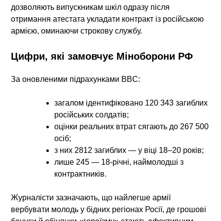
дозволяють випускникам шкіл одразу після
отримання атестата укладати контракт із російською
армією
, оминаючи строкову службу.
Цифри, які замовчує Міноборони РФ
За оновленими підрахунками BBC:
загалом ідентифіковано
120 343 загиблих
російських солдатів
;
оцінки реальних втрат сягають
до 267 500
осіб
;
з них
2812 загиблих — у віці 18–20 років
;
лише
245 — 18-річні
, наймолодші з
контрактників.
Журналісти зазначають, що
найлегше армії
вербувати молодь у бідних регіонах Росії
, де грошові