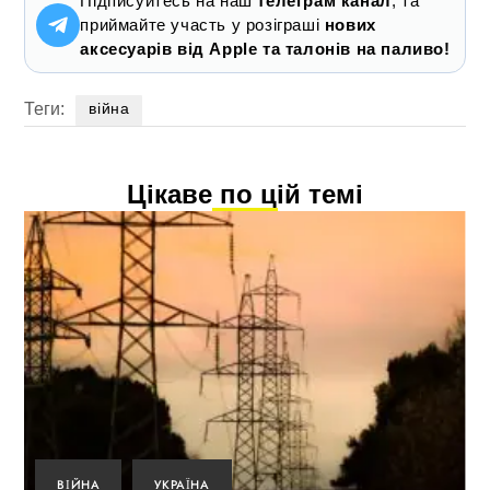
Підписуйтесь на наш
телеграм канал
, та
приймайте участь у розіграші
нових
аксесуарів від Apple та талонів на паливо!
Теги:
війна
Цікаве по цій темі
ВІЙНА
УКРАЇНА