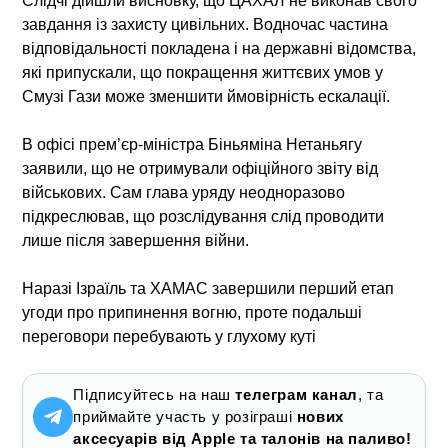
Слідчі дійшли висновку, що ЦАХАЛ не виконав свого
завдання із захисту цивільних. Водночас частина
відповідальності покладена і на державні відомства,
які припускали, що покращення життєвих умов у
Смузі Гази може зменшити ймовірність ескалації.
В офісі прем’єр-міністра Біньяміна Нетаньягу
заявили, що не отримували офіційного звіту від
військових. Сам глава уряду неодноразово
підкреслював, що розслідування слід проводити
лише після завершення війни.
Наразі Ізраїль та ХАМАС завершили перший етап
угоди про припинення вогню, проте подальші
переговори перебувають у глухому куті
Підписуйтесь на наш
телеграм канал
, та
приймайте участь у розіграші
нових
аксесуарів від Apple та талонів на паливо!