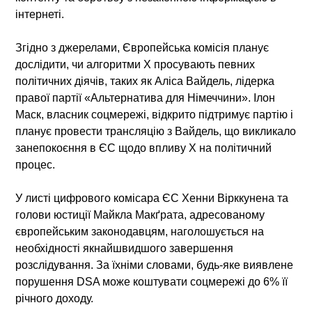
інтернеті.
Згідно з джерелами, Європейська комісія планує
дослідити, чи алгоритми X просувають певних
політичних діячів, таких як Аліса Вайдель, лідерка
правої партії «Альтернатива для Німеччини». Ілон
Маск, власник соцмережі, відкрито підтримує партію і
планує провести трансляцію з Вайдель, що викликало
занепокоєння в ЄС щодо впливу X на політичний
процес.
У листі цифрового комісара ЄС Хенни Вірккунена та
голови юстиції Майкла Макґрата, адресованому
європейським законодавцям, наголошується на
необхідності якнайшвидшого завершення
розслідування. За їхніми словами, будь-яке виявлене
порушення DSA може коштувати соцмережі до 6% її
річного доходу.