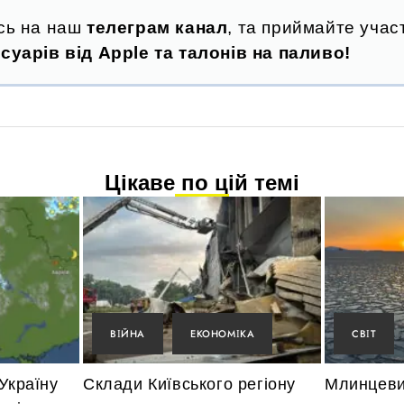
сь на наш
телеграм канал
, та приймайте участ
суарів від Apple та талонів на паливо!
Цікаве по цій темі
ВІЙНА
ЕКОНОМІКА
СВІТ
Україну
Склади Київського регіону
Млинцевий