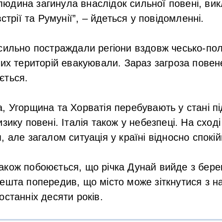
юдина загинула внаслідок сильної повені, ви
встрії та Румунії”, – йдеться у повідомленні.
сильно постраждали регіони вздовж чесько-пол
цих територій евакуювали. Зараз загроза повене
ється.
, Угорщина та Хорватія перебувають у стані п
зику повені. Італія також у небезпеці. На сход
 але загалом ситуація у країні відносно спокій
кож побоюється, що річка Дунай вийде з берег
ешта попередив, що місто може зіткнутися з 
останніх десяти років.