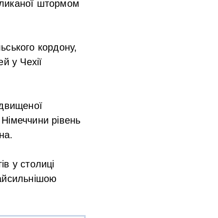
кликаної штормом
ьського кордону,
й у Чехії
ідвищеної
і Німеччини рівень
на.
ів у столиці
найсильнішою