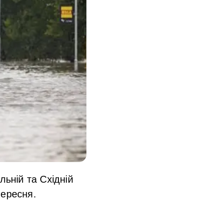
льній та Східній
вересня.