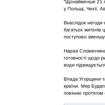
“Щонайменше 21 л
у Польщі, Чехії, А
Внаслідок негоди 
багатьох жителів 
поступово зменшу
Наразі Словаччина
готовності щодо ри
води підвищується,
Влада Угорщини та
країни. Мер Будап
повінню протягом 