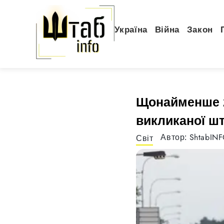
Україна
Війна
Закон
Щонайменше 2
викликаної шт
ShtabIN
Автор:
Світ