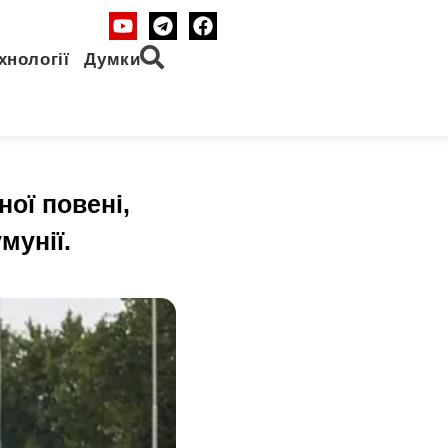
хнології
Думки
ої повені,
мунії.