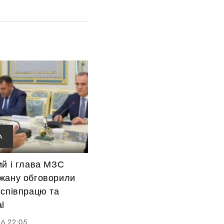
А
ий і глава МЗС
жану обговорили
 співпрацю та
l
26 22:05