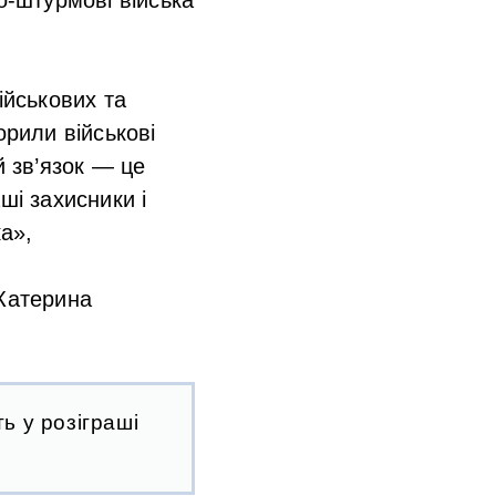
ійськових та
рили військові
й зв’язок — це
ші захисники і
а»,
 Катерина
ь у розіграші