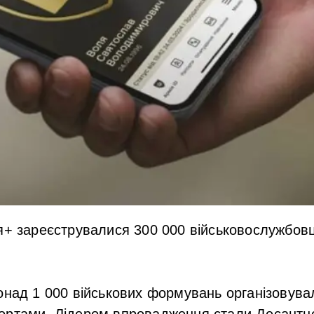
я+ зареєструвалися 300 000 військовослужбовц
онад 1 000 військових формувань організовува
ортами. Лідером впровадження стали Десантно