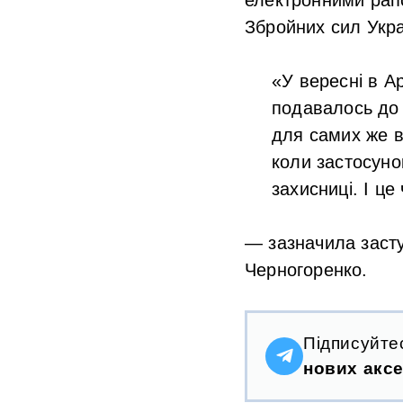
Збройних сил Укра
«У вересні в А
подавалось до 
для самих же в
коли застосуно
захисниці. І ц
— зазначила засту
Черногоренко.
Підписуйте
нових аксе