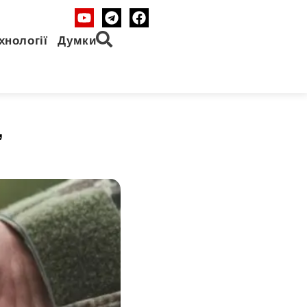
хнології
Думки
”