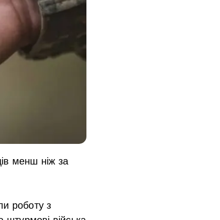
ів менш ніж за
ли роботу з
-штурмові війська