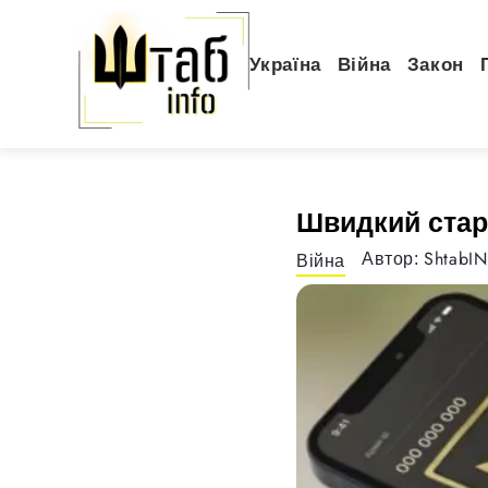
Україна
Війна
Закон
Швидкий старт
ShtabI
Автор:
Війна