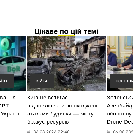
Цікаве по цій темі
АЇНА
ВІЙНА
ПОЛІТИК
ування
Київ не встигає
Зеленськ
GPT:
відновлювати пошкоджені
Азербайд
Україні
атаками будинки — місту
оборонну
бракує ресурсів
Drone Dea
06.08.2026 22:40
06.08.20