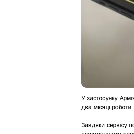
У застосунку Армі
два місяці роботи
Завдяки сервісу п
електронними рап