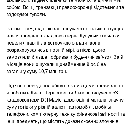
діяльності, звідки спільники знімали їх та ділили між
собою. Всі ці транзакції правоохоронці відстежили та
задокументували.
Разом з тим, підозрювані ошукали не тільки покупців,
але й продавців квадрокоптерів. Купуючи спочатку
невеликі партії з відстрочкою оплати, вони
розраховувались в повній мірі, а після цього
замовляли більше і обривали будь-який звʼязок. За 9
місяців вони ошукали щонайменше 9 осіб на
загальну суму 10,7 млн грн.
Під час проведення обшуків за місцями проживання
й роботи в Києві, Тернополі та Львові вилучено 53
квадрокоптери DJI Mavic, дорогоцінні метали, значну
суму готівки у різній валюті, автомобілі, мобільні
телефони, компʼютерну техніку, фінансові звітності та
інші предмети, що містять докази скоєних злочинів.