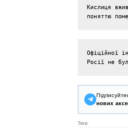
Кислиця вжив
поняттю пом
Офіційної ін
Росії не бу
Підписуйте
нових аксе
Теги: