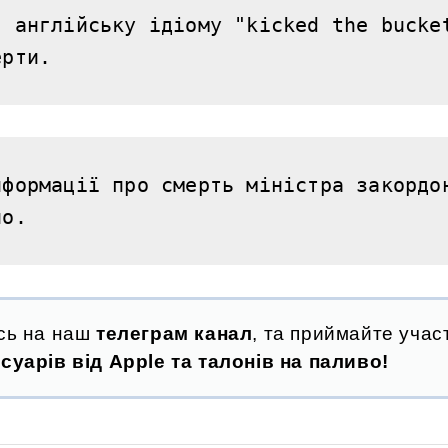
 англійську ідіому "kicked the bucket
ерти.
формації про смерть міністра закордон
ло.
сь на наш
телеграм канал
, та приймайте участ
суарів від Apple та талонів на паливо!