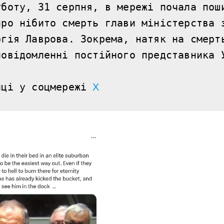
боту, 31 серпня, в мережі почала поши
ро нібито смерть глави міністерства з
гія Лаврова. Зокрема, натяк на смерть
овідомленні постійного представника У
иці у соцмережі 
Х