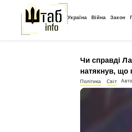
Україна
Війна
Закон
Чи справді Ла
натякнув, що 
Авт
Політика
Світ