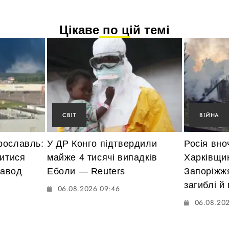
Цікаве по цій темі
СВІТ
ВІЙНА
рославль:
У ДР Конго підтвердили
Росія вно
нитися
майже 4 тисячі випадків
Харківщи
завод
Еболи — Reuters
Запоріжж
загиблі й
06.08.2026 09:46
06.08.202