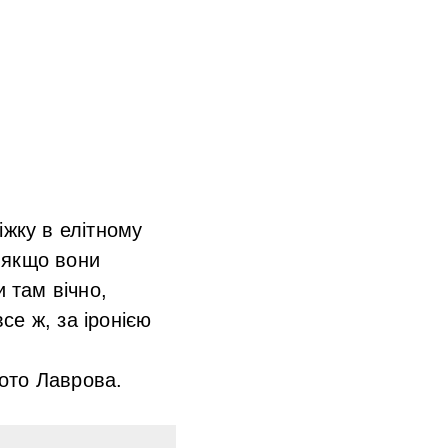
іжку в елітному
 якщо вони
 там вічно,
се ж, за іронією
ото Лаврова.