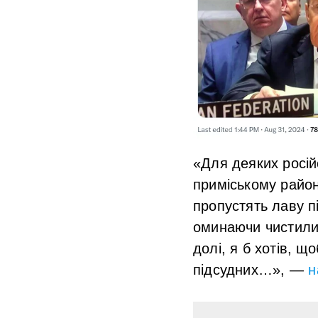
«Для деяких росій
приміському район
пропустять лаву пі
оминаючи чистилищ
долі, я б хотів, щ
підсудних…», —
н