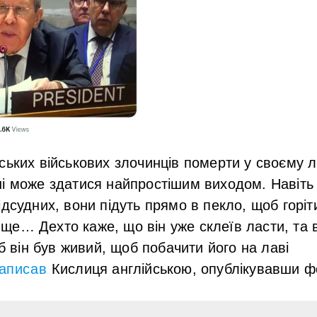
ських військових злочинців померти у своєму л
і може здатися найпростішим виходом. Навіть
дсудних, вони підуть прямо в пекло, щоб горіти
е… Дехто каже, що він уже склеїв ласти, та в
об він був живий, щоб побачити його на лаві
аписав
Кислиця англійською, опублікувавши ф