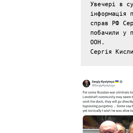
Увечері в су
інформація п
справ РФ Сер
побачили у п
ООН.
Сергія Кисл