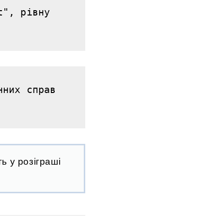
", рівну 
них справ 
ь у розіграші