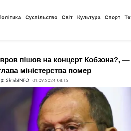
Політика
Суспільство
Світ
Культура
Спорт
Те
вров пішов на концерт Кобзона?, —
глава міністерства помер
ShtabINFO
01.09.2024 08:15
ор: