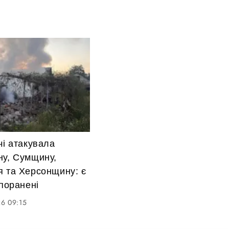
чі атакувала
ну, Сумщину,
я та Херсонщину: є
 поранені
6 09:15