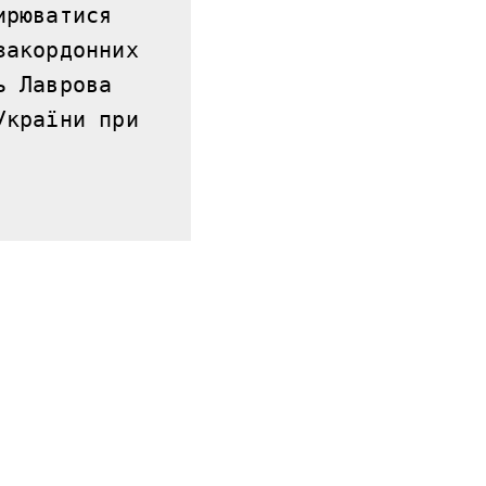
рюватися 
акордонних 
 Лаврова 
країни при 