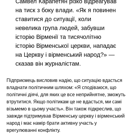
Самвел Карапетян різко відреагував
на тиск з боку влади. «Як я повинен
ставитися до ситуації, коли
невелика група людей, забувши
історію Вірменії та тисячолітню
історію Вірменської церкви, нападає
на Церкву і вірменський народ?» —
сказав він журналістам.
Підприємець висловив надію, що ситуацію вдасться
владнати політичним шляхом: «Я сподіваюся, що
політичні діячі, для яких це все неприйнятне, зможуть
втрутитися. Якщо політикам це не вдасться, ми самі
візьмемо в цьому участь». Він також підкреслив, що
завжди підтримував Вірменську церкву і вірменський
народ і має намір брати активну участь у
врегулюванні конфлікту.