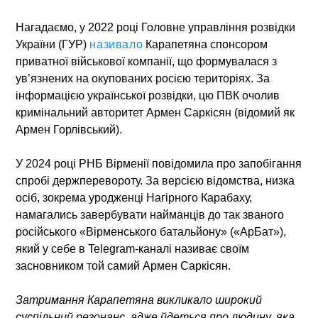
Нагадаємо, у 2022 році Головне управління розвідки
України (ГУР)
називало
Карапетяна спонсором
приватної військової компанії, що формувалася з
ув’язнених на окупованих росією територіях. За
інформацією української розвідки, цю ПВК очолив
кримінальний авторитет Армен Саркісян (відомий як
Армен Горлівський).
У 2024 році РНБ Вірменії повідомила про запобігання
спробі держперевороту. За версією відомства, низка
осіб, зокрема уродженці Нагірного Карабаху,
намагались завербувати найманців до так званого
російського «Вірменського батальйону» («АрБат»),
який у себе в Telegram-каналі називає своїм
засновником той самий Армен Саркісян.
Затримання Карапетяна викликало широкий
суспільний резонанс, адже йдеться про людину, яка