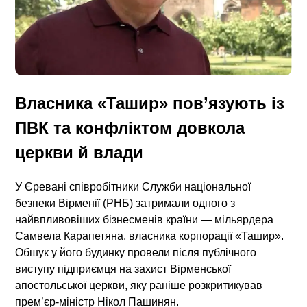
Власника «Ташир» пов’язують із
ПВК та конфліктом довкола
церкви й влади
У Єревані співробітники Служби національної
безпеки Вірменії (РНБ) затримали одного з
найвпливовіших бізнесменів країни — мільярдера
Самвела Карапетяна, власника корпорації «Ташир».
Обшук у його будинку провели після публічного
виступу підприємця на захист Вірменської
апостольської церкви, яку раніше розкритикував
прем’єр-міністр Нікол Пашинян.