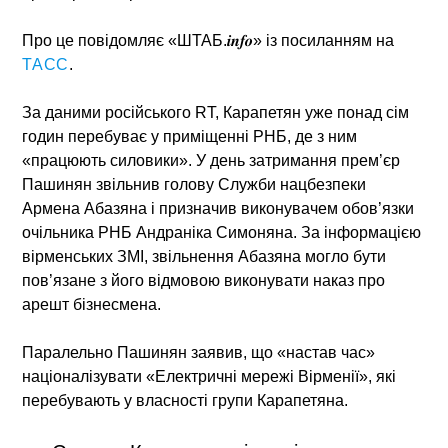
Про це повідомляє «ШТАБ.𝒊𝒏𝒇𝒐» із посиланням на
ТАСС
.
За даними російського RT, Карапетян уже понад сім
годин перебуває у приміщенні РНБ, де з ним
«працюють силовики». У день затримання прем’єр
Пашинян звільнив голову Служби нацбезпеки
Армена Абазяна і призначив виконувачем обов’язки
очільника РНБ Андраніка Симоняна. За інформацією
вірменських ЗМІ, звільнення Абазяна могло бути
пов’язане з його відмовою виконувати наказ про
арешт бізнесмена.
Паралельно Пашинян заявив, що «настав час»
націоналізувати «Електричні мережі Вірменії», які
перебувають у власності групи Карапетяна.